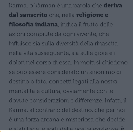
Karma, o kàrman è una parola che
deriva
dal sanscrito
che, nella
religione e
filosofia indiana
, indica il frutto delle
azioni compiute da ogni vivente, che
influisce sia sulla diversità della rinascita
nella vita susseguente, sia sulle gioie e i
dolori nel corso di essa. In molti si chiedono
se può essere considerato un sinonimo di
destino o fato, concetti legati alla nostra
mentalità e cultura, ovviamente con le
dovute considerazioni e differenze. Infatti, il
Karma, al contrario del destino, che per noi
è una forza arcana e misteriosa che decide
e stabilisce le sorti della nostra esistenza,
è