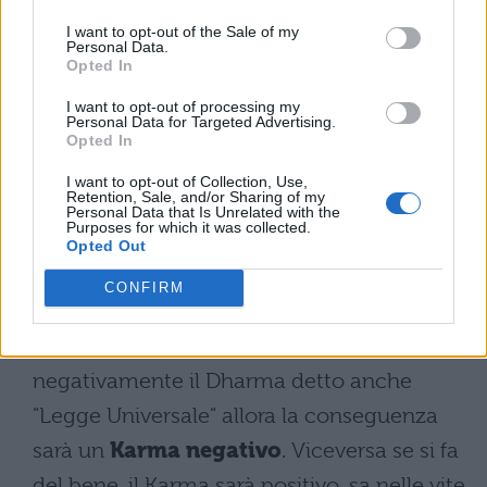
si riferisce sia all’attività come agire in
I want to opt-out of the Sale of my
Personal Data.
senso stretto, sia a tutte le conseguenze
Opted In
derivate dalle azioni che un individuo ha
I want to opt-out of processing my
Personal Data for Targeted Advertising.
compiuto nel corso delle vite passate.
Opted In
Proprio per questo la parola può essere
I want to opt-out of Collection, Use,
Retention, Sale, and/or Sharing of my
tradotta semplicemente come “agire”,
Personal Data that Is Unrelated with the
Purposes for which it was collected.
anche se chiaramente, come abbiamo
Opted Out
visto, il concetto e il significato sono molto,
CONFIRM
molto più ampi. Va da sé che se le azioni
producono effetti negativi o si influenza
negativamente il Dharma detto anche
"Legge Universale" allora la conseguenza
sarà un
Karma negativo
. Viceversa se si fa
del bene, il Karma sarà positivo, sa nelle vite