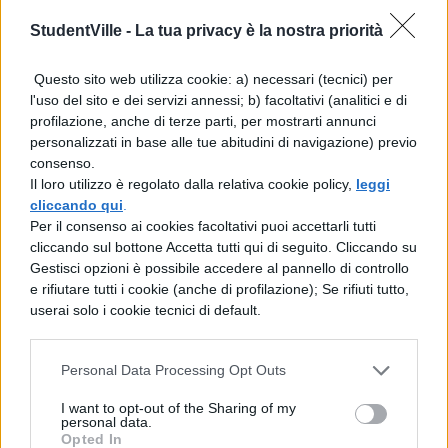
un complesso di situazioni che l’uomo
StudentVille -
La tua privacy è la nostra priorità
si crea mediante il suo operato
. È perciò
Questo sito web utilizza cookie: a) necessari (tecnici) per
l’uomo stesso responsabile delle proprie
l'uso del sito e dei servizi annessi; b) facoltativi (analitici e di
azioni e non il destino: questo è il vero e
profilazione, anche di terze parti, per mostrarti annunci
personalizzati in base alle tue abitudini di navigazione) previo
intrinseco significato del termine karma.
consenso.
Il loro utilizzo è regolato dalla relativa cookie policy,
leggi
cliccando qui
.
KARMA NEGATIVO: SIGNIFICATO.
Il
Per il consenso ai cookies facoltativi puoi accettarli tutti
cliccando sul bottone Accetta tutti qui di seguito. Cliccando su
Karma è un
concetto centrale
Gestisci opzioni è possibile accedere al pannello di controllo
nell'Induismo, nel Buddhismo
e in altre
e rifiutare tutti i cookie (anche di profilazione); Se rifiuti tutto,
userai solo i cookie tecnici di default.
religioni. Verso il XIX secolo cominciò a
diffondersi in occidente sotto la spinta della
Personal Data Processing Opt Outs
società Teosofica e attualmente riveste un
I want to opt-out of the Sharing of my
importanza centrale in numerose discipline
personal data.
Opted In
New Age. Nella religione Induista il Karma