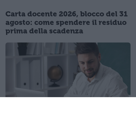
Carta docente 2026, blocco del 31
agosto: come spendere il residuo
prima della scadenza
La carta docente 2026 resta bloccata
dal 31 agosto con data di sblocco