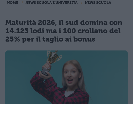
HOME
NEWS SCUOLA E UNIVERSITÀ
NEWS SCUOLA
Maturità 2026, il sud domina con
14.123 lodi ma i 100 crollano del
25% per il taglio ai bonus
I dati ufficiali della Maturità 2026