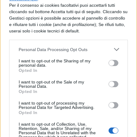
Per il consenso ai cookies facoltativi puoi accettarli tutti
Scienze: Il cambiamento climatico
cliccando sul bottone Accetta tutti qui di seguito. Cliccando su
Gestisci opzioni è possibile accedere al pannello di controllo
e rifiutare tutti i cookie (anche di profilazione); Se rifiuti tutto,
Italiano: Leopardi e il rapporto con
userai solo i cookie tecnici di default.
la natura
Personal Data Processing Opt Outs
Educazione Civica: L’Agenda 2030
per lo sviluppo sostenibile
I want to opt-out of the Sharing of my
personal data.
Opted In
Inglese: La natura nel
I want to opt-out of the Sale of my
Romanticismo inglese
Personal Data.
Opted In
Vuoi distinguerti?
Passa ad argomenti
I want to opt-out of processing my
Personal Data for Targeted Advertising.
più originali come il cinema, l’intelligenza
Opted In
artificiale o il legame tra musica e
I want to opt-out of Collection, Use,
Retention, Sale, and/or Sharing of my
matematica.
Personal Data that Is Unrelated with the