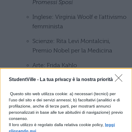
Promessi Sposi
Inglese: Virginia Woolf e l’attivismo
femminista
Scienze: Rita Levi Montalcini,
Premio Nobel per la Medicina
Arte: Frida Kahlo
L’ambiente
StudentVille -
La tua privacy è la nostra priorità
Geografia: Il Giappone e il
Questo sito web utilizza cookie: a) necessari (tecnici) per
l'uso del sito e dei servizi annessi; b) facoltativi (analitici e di
Protocollo di Kyoto
profilazione, anche di terze parti, per mostrarti annunci
personalizzati in base alle tue abitudini di navigazione) previo
Storia: Disastri ambientali come
consenso.
Il loro utilizzo è regolato dalla relativa cookie policy,
leggi
Chernobyl
cliccando qui
.