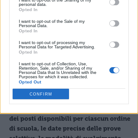
I want to opt-out of the Sharing of my
personal data.
necessarie per operare efficacemente nel
Opted In
sostegno educativo-didattico.
I want to opt-out of the Sale of my
Personal Data.
Opted In
Le fasi operative: bandi di
ateneo, prove e calendario
I want to opt-out of processing my
Personal Data for Targeted Advertising.
previsto
Opted In
I want to opt-out of Collection, Use,
Retention, Sale, and/or Sharing of my
Una volta pubblicato il decreto ministeriale,
Personal Data that Is Unrelated with the
Purposes for which it was collected.
ogni università accreditata emetterà il
Opted Out
proprio bando contenente tutte le
CONFIRM
informazioni operative necessarie.
Nel
documento saranno indicati il numero
dei posti disponibili per ciascun ordine
di scuola, le date precise delle prove