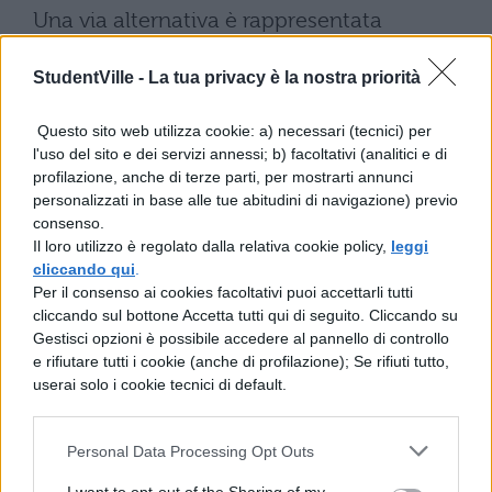
Una via alternativa è rappresentata
dall’esperienza sul campo:
gli aspiranti
StudentVille -
La tua privacy è la nostra priorità
che abbiano svolto almeno tre anni di
servizio su posto di sostegno negli
Questo sito web utilizza cookie: a) necessari (tecnici) per
l'uso del sito e dei servizi annessi; b) facoltativi (analitici e di
ultimi dieci anni scolastici, anche in
profilazione, anche di terze parti, per mostrarti annunci
modo non continuativo, possono
personalizzati in base alle tue abitudini di navigazione) previo
consenso.
accedere alle selezioni.
Questa apertura
Il loro utilizzo è regolato dalla relativa cookie policy,
leggi
riconosce il valore della pratica diretta
cliccando qui
.
Per il consenso ai cookies facoltativi puoi accettarli tutti
nell’ambito dell’inclusione.
cliccando sul bottone Accetta tutti qui di seguito. Cliccando su
Gestisci opzioni è possibile accedere al pannello di controllo
La logica sottesa a questi requisiti
e rifiutare tutti i cookie (anche di profilazione); Se rifiuti tutto,
punta a garantire una solida
userai solo i cookie tecnici di default.
preparazione disciplinare di partenza
,
Personal Data Processing Opt Outs
alla quale il TFA aggiungerà le competenze
pedagogiche e metodologiche specifiche