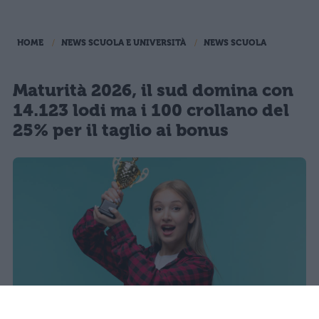
HOME
NEWS SCUOLA E UNIVERSITÀ
NEWS SCUOLA
Maturità 2026, il sud domina con
14.123 lodi ma i 100 crollano del
25% per il taglio ai bonus