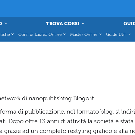
O
TROVA CORSI
GUID
tiche
Corsi di Laurea Online
Master Online
Guide Utili
etwork di nanopublishing Blogo.it.
forma di pubblicazione, nel formato blog, si indir
li. Dopo oltre 13 anni di attività la società è stat
tata grazie ad un completo restyling grafico e alla