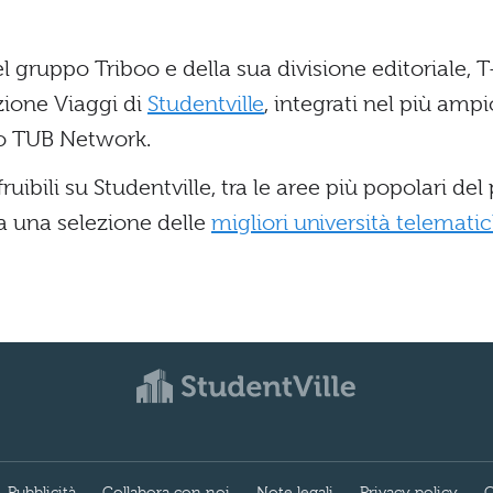
l gruppo Triboo e della sua divisione editoriale, T
zione Viaggi di
Studentville
, integrati nel più am
po TUB Network.
uibili su Studentville, tra le aree più popolari del
a una selezione delle
migliori università telemati
Pubblicità
Collabora con noi
Note legali
Privacy policy
C