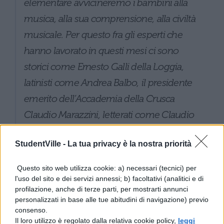
elementare avvicineremo i bambini alla
musica, alla sua comprensione, alla civiltà
musicale. Per questo fra gli esperti che
hanno lavorato in questi mesi ci sono
storici come Ernesto Galli della Loggia,
latinisti come Andrea Balbo, il presidente
emerito dell’Accademia della Crusca
Claudio Marazzini, letterati come Claudio
Giunta, musicisti celeberrimi come Uto
StudentVille -
La tua privacy è la nostra priorità
Ughi e figure di spicco del mondo
artistico. Sarà dato più spazio alla
Questo sito web utilizza cookie: a) necessari (tecnici) per
letteratura, anche dell’infanzia, e alla
l'uso del sito e dei servizi annessi; b) facoltativi (analitici e di
profilazione, anche di terze parti, per mostrarti annunci
grammatica. L’insegnamento della
personalizzati in base alle tue abitudini di navigazione) previo
letteratura sin dalla prima elementare,
consenso.
Il loro utilizzo è regolato dalla relativa cookie policy,
leggi