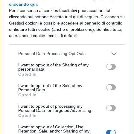
rafforzando l’abilità di scrittura che è quella
cliccando qui
.
più in crisi delle abilità linguistiche”.
Per il consenso ai cookies facoltativi puoi accettarli tutti
cliccando sul bottone Accetta tutti qui di seguito. Cliccando su
Gestisci opzioni è possibile accedere al pannello di controllo
Quando partirà il progetto?
e rifiutare tutti i cookie (anche di profilazione); Se rifiuti tutto,
userai solo i cookie tecnici di default.
Tutte queste nuove proposte,
probabilmente, entreranno
in vigore per
Personal Data Processing Opt Outs
l’anno scolastico 2026/2027
. Valditara ha
I want to opt-out of the Sharing of my
personal data.
rassicurato che affinché l’iniziativa sia più
Opted In
completa e seria possibile, occorre
I want to opt-out of the Sale of my
Personal Data.
“prendersi più tempo” per confermare tutti
Opted In
gli elementi e le indicazioni finali volti alla
I want to opt-out of processing my
concretizzazione del progetto
.
Personal Data for Targeted Advertising.
Opted In
Con queste dichiarazioni,
Giuseppe
I want to opt-out of Collection, Use,
Retention, Sale, and/or Sharing of my
Valditara
ha ancora una volta dimostrato