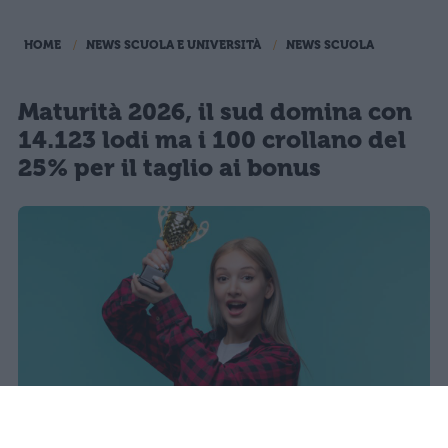
HOME
NEWS SCUOLA E UNIVERSITÀ
NEWS SCUOLA
Maturità 2026, il sud domina con
14.123 lodi ma i 100 crollano del
25% per il taglio ai bonus