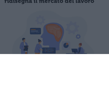
ridisegna il mercato del lavoro
L'AI Jobs Barometer 2026 di PwC
analizza oltre un miliardo di
annunci: le offerte che richiedono
competenze AI sono aumentate del
69%, con stipendi superiori del 42%.