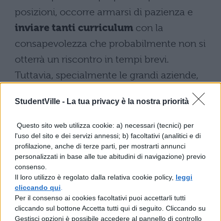
posizioni, occorre armarsi di pazienza e
inviare tanti curriculum
con la
consapevolezza che probabilmente non si
otterrà un riscontro in tempi brevi.
Tuttavia, specialmente le grandi aziende,
hanno sempre un database interno in cui
StudentVille -
La tua privacy è la nostra priorità
immagazzinano tutti i
curricula
pervenuti
, e in cui poi "vanno" a pescare
Questo sito web utilizza cookie: a) necessari (tecnici) per
l'uso del sito e dei servizi annessi; b) facoltativi (analitici e di
quando arriva il momento di assumere
profilazione, anche di terze parti, per mostrarti annunci
qualche nuovo volto.
personalizzati in base alle tue abitudini di navigazione) previo
consenso.
Per questo non bisogna assolutamente
Il loro utilizzo è regolato dalla relativa cookie policy,
leggi
cliccando qui
.
desistere dall'inviare curriculum alle grandi
Per il consenso ai cookies facoltativi puoi accettarli tutti
aziende, oppure compilare direttamente
cliccando sul bottone Accetta tutti qui di seguito. Cliccando su
Gestisci opzioni è possibile accedere al pannello di controllo