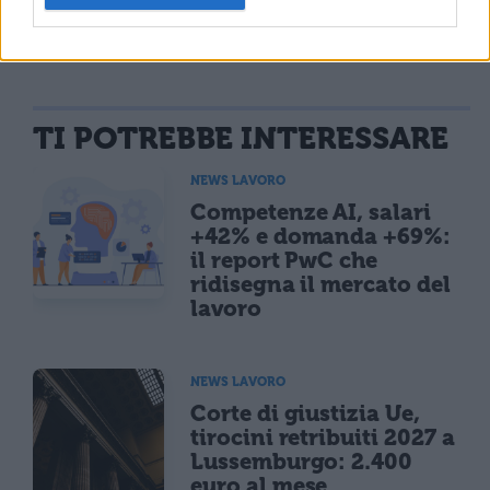
TI POTREBBE INTERESSARE
NEWS LAVORO
Competenze AI, salari
+42% e domanda +69%:
il report PwC che
ridisegna il mercato del
lavoro
NEWS LAVORO
Corte di giustizia Ue,
tirocini retribuiti 2027 a
Lussemburgo: 2.400
euro al mese