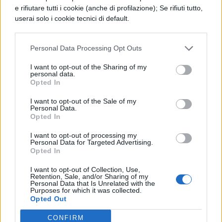
online i dati richiesti per la candidatura, ove
e rifiutare tutti i cookie (anche di profilazione); Se rifiuti tutto,
specificatamente richiesto: in un futuro più
userai solo i cookie tecnici di default.
o meno prossimo potrebbe arrivare la
fatidica chiamata per il colloquio!
Personal Data Processing Opt Outs
I want to opt-out of the Sharing of my
Per saperne di più, leggi anche:
personal data.
Opted In
Come scrivere un curriculum: 5 cose
I want to opt-out of the Sale of my
Personal Data.
da non mettere
Opted In
I want to opt-out of processing my
Come scrivere Curriculum
Personal Data for Targeted Advertising.
Opted In
Come si scrive un curriculum vitae
I want to opt-out of Collection, Use,
Retention, Sale, and/or Sharing of my
Personal Data that Is Unrelated with the
Curriculum: guida alla redazione e
Purposes for which it was collected.
Opted Out
trucchi
CONFIRM