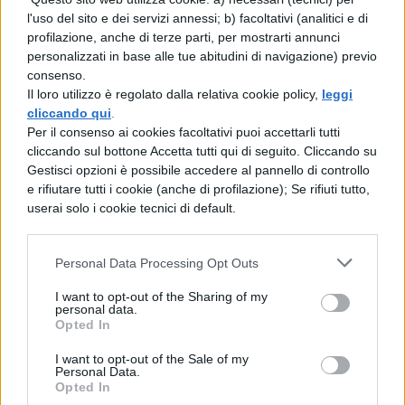
Anche la Flc Cgil ha sollevato obiezioni
l'uso del sito e dei servizi annessi; b) facoltativi (analitici e di
profilazione, anche di terze parti, per mostrarti annunci
sostanziali durante l’audizione in
personalizzati in base alle tue abitudini di navigazione) previo
Commissione, evidenziando come nel
consenso.
Il loro utilizzo è regolato dalla relativa cookie policy,
leggi
progetto
“prevale una forte
cliccando qui
.
caratterizzazione verso il mondo del
Per il consenso ai cookies facoltativi puoi accettarli tutti
cliccando sul bottone Accetta tutti qui di seguito. Cliccando su
lavoro specializzato”
a discapito delle
Gestisci opzioni è possibile accedere al pannello di controllo
attività didattiche, che risulterebbero
e rifiutare tutti i cookie (anche di profilazione); Se rifiuti tutto,
userai solo i cookie tecnici di default.
“culturalmente impoverite e subordinate”
alle esigenze del contesto produttivo.
Personal Data Processing Opt Outs
L’opposizione insiste sul fatto che a
I want to opt-out of the Sharing of my
quindici anni gli studenti, ancora in obbligo
personal data.
Opted In
formativo, dovrebbero prioritariamente
dedicarsi all’apprendimento in un ambiente
I want to opt-out of the Sale of my
Personal Data.
protetto piuttosto che essere esposti ai
Opted In