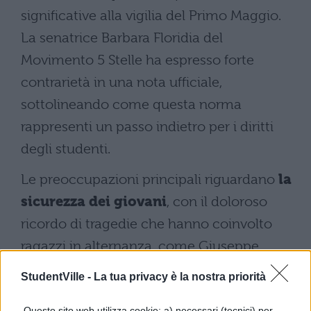
significative alla vigilia del Primo Maggio.
La senatrice Barbara Floridia del
Movimento 5 Stelle ha espresso forte
contrarietà in una nota ufficiale,
sottolineando come questa norma
rappresenti un passo indietro per i diritti
degli studenti.
Le preoccupazioni principali riguardano
la
sicurezza dei giovani
, con il doloroso
ricordo di tragedie che hanno coinvolto
ragazzi in alternanza, come Giuseppe
Lenoci e Lorenzo Parelli, ancora vivide nella
StudentVille -
La tua privacy è la nostra priorità
memoria collettiva.
Questo sito web utilizza cookie: a) necessari (tecnici) per