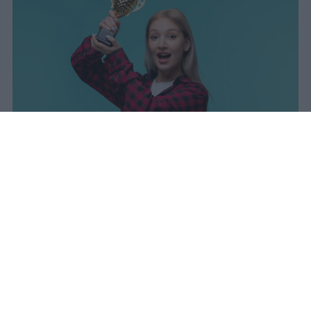
I dati ufficiali della Maturità 2026
rivelano una concentrazione di
eccellenze al sud, con Campania,
Puglia e Sicilia in testa. Cala
drasticamente la percentuale di voti
100.
sniro