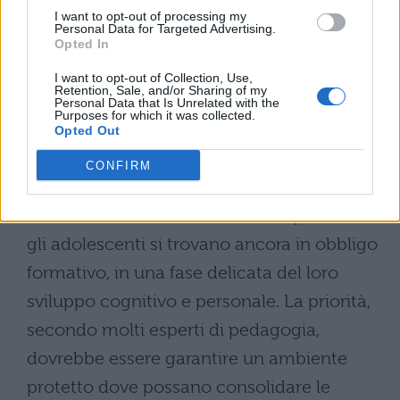
potenziali rischi degli ambienti lavorativi.
I want to opt-out of processing my
Personal Data for Targeted Advertising.
Opted In
Le conseguenze sui più
I want to opt-out of Collection, Use,
giovani: diritto allo studio o
Retention, Sale, and/or Sharing of my
Personal Data that Is Unrelated with the
sfruttamento?
Purposes for which it was collected.
Opted Out
Il dibattito sull’alternanza scuola-lavoro per
CONFIRM
i quindicenni tocca
un nervo scoperto del
sistema educativo italiano
. A questa età
gli adolescenti si trovano ancora in obbligo
formativo, in una fase delicata del loro
sviluppo cognitivo e personale. La priorità,
secondo molti esperti di pedagogia,
dovrebbe essere garantire un ambiente
protetto dove possano consolidare le