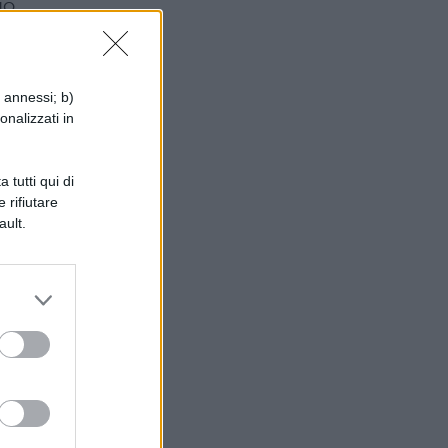
o,
i annessi; b)
onalizzati in
 tutti qui di
 rifiutare
ault.