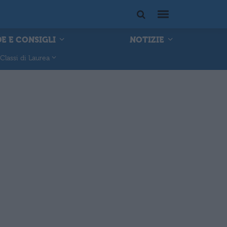
E E CONSIGLI
NOTIZIE
Classi di Laurea