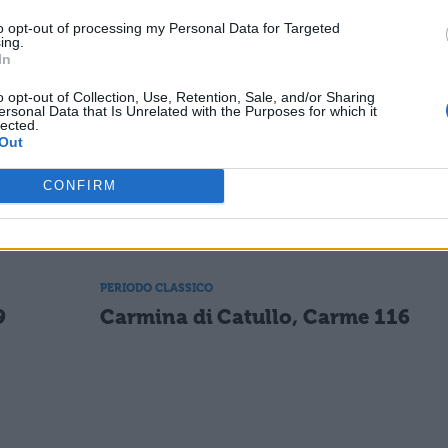
Carmina di Catullo, Carme 22
to opt-out of processing my Personal Data for Targeted
ing.
In
o opt-out of Collection, Use, Retention, Sale, and/or Sharing
PERIODO CLASSICO
ersonal Data that Is Unrelated with the Purposes for which it
8
Carmina di Catullo, Carme 54
lected.
Out
CONFIRM
PERIODO CLASSICO
8
Carmina di Catullo, Carme 83
PERIODO CLASSICO
9
Carmina di Catullo, Carme 116