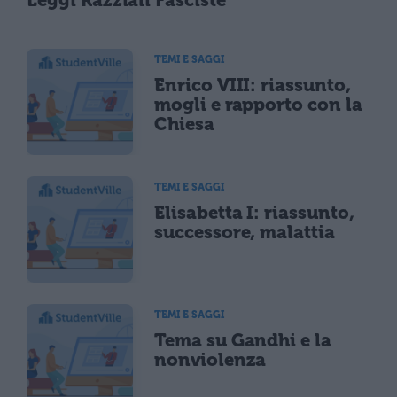
Leggi Razziali Fasciste
TEMI E SAGGI
Enrico VIII: riassunto,
mogli e rapporto con la
Chiesa
TEMI E SAGGI
Elisabetta I: riassunto,
successore, malattia
TEMI E SAGGI
Tema su Gandhi e la
nonviolenza