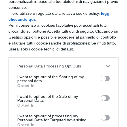
personalizzati in base alle tue abitudini di navigazione) previo
partenza. Nei successivi anni Maometto
consenso.
conquistò la Mecca. Prima della sua morte
Il loro utilizzo è regolato dalla relativa cookie policy,
leggi
cliccando qui
.
avvenuta nel 632 unificò il paese in un solo
Per il consenso ai cookies facoltativi puoi accettarli tutti
vasto regno basato su vincoli religiosi più
cliccando sul bottone Accetta tutti qui di seguito. Cliccando su
Gestisci opzioni è possibile accedere al pannello di controllo
importanti degli altri legami di discendenza
e rifiutare tutti i cookie (anche di profilazione); Se rifiuti tutto,
araba. Dopo la morte di Maometto gli arabi
userai solo i cookie tecnici di default.
furono governati da califfi o veggenti. I
primi tre erano imparentati con Maometto.
Personal Data Processing Opt Outs
I seguaci del quarto califfo Alì (cugino di
I want to opt-out of the Sharing of my
personal data.
Maometto) furono degli “sciiti” e si
Opted In
contrapposero agli altri musulmani
I want to opt-out of the Sale of my
Personal Data.
ortodossi chiamati “sunniti”. In Arabia la
Opted In
differenza nel trattamento di uomini e
I want to opt-out of processing my
donne si manifesta in diversi modi nella vita
Personal Data for Targeted Advertising.
Opted In