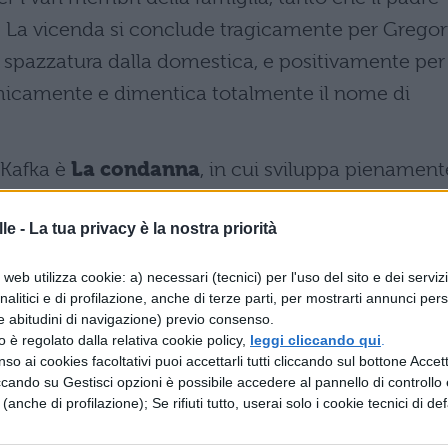
 La vicenda si conclude tragicamente per Gregor
 spazzatura dalla domestica, e positivamente per 
omicamente e dimentica totalmente il nome di
 Kafka è
La condanna
, in cui sviluppa pienament
Bendemann, giovane uomo borghese, pensa ad un
le -
La tua privacy è la nostra priorità
ietroburgo. L'amico di Giorgio era stato all'inizio
 sua attività aveva subito un forte calo. Giorgio
web utilizza cookie: a) necessari (tecnici) per l'uso del sito e dei serviz
campo economico, ma non se la sentiva di
analitici e di profilazione, anche di terze parti, per mostrarti annunci pers
e abitudini di navigazione) previo consenso.
 aveva voluto nemmeno comunicargli il suo
zzo è regolato dalla relativa cookie policy,
leggi cliccando qui
.
ieda Brandefeld
. Giorgio dovette però
so ai cookies facoltativi puoi accettarli tutti cliccando sul bottone Accetta
ccando su Gestisci opzioni è possibile accedere al pannello di controllo e
 imminente matrimonio, ma, prima di spedire la
e (anche di profilazione); Se rifiuti tutto, userai solo i cookie tecnici di def
io padre. Fu proprio qui che iniziò il grande litigio