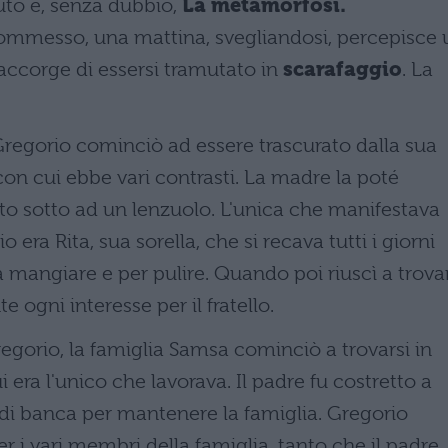
uto è, senza dubbio,
La metamorfosi.
commesso, una mattina, svegliandosi, percepisce 
i accorge di essersi tramutato in
scarafaggio
. La
egorio cominciò ad essere trascurato dalla sua
 con cui ebbe vari contrasti. La madre la poté
sto sotto ad un lenzuolo. L'unica che manifestava
era Rita, sua sorella, che si recava tutti i giorni
da mangiare e per pulire. Quando poi riuscì a trova
ogni interesse per il fratello.
egorio, la famiglia Samsa cominciò a trovarsi in
 era l'unico che lavorava. Il padre fu costretto a
di banca per mantenere la famiglia. Gregorio
 i vari membri della famiglia, tanto che il padre