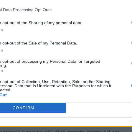
'assurda condanna e con un tragico epilogo.
l Data Processing Opt Outs
nche in
Nella colonia Penale
. Un esploratore si
o opt-out of the Sharing of my personal data.
enale, dove da molto tempo è in uso un crudele
In
e. Questo sistema era stato ideato dal vecchio
struito la macchina per l'esecuzione. Uno dei
o opt-out of the Sale of my Personal Data.
In
lustrò all'esploratore il funzionamento: il
to opt-out of processing my Personal Data for Targeted
no e lentamente, grazie a degli aghi metallici, gl
ing.
In
regola che non aveva rispettato, poi, dopo dodici 
ato nella fossa. l'ufficiale tentava di persuadere
o opt-out of Collection, Use, Retention, Sale, and/or Sharing
ersonal Data that Is Unrelated with the Purposes for which it
lected.
to sistema d esecuzione, ma egli si rifiutò.
Out
 il condannato che stava subendo la tortura e si auto
CONFIRM
o.
 famosi racconti di Kafka. Un uomo per mestiere