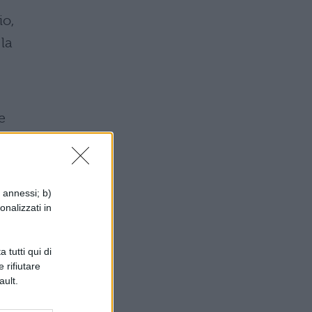
io,
la
e
i annessi; b)
onalizzati in
 tutti qui di
 rifiutare
ault.