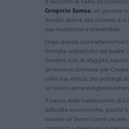
Il racconto di Kafka più conosci
Gregorio Samsa
, un giovane 
insolito dolore alla schiena, e s
sua mutazione è irreversibile.
Dopo questa sua metamorfosi Gr
famiglia, soprattutto dal padre,
rivedere solo di sfuggita, nasco
un minimo interesse per Gregorio 
nella sua stanza, per portargli 
un lavoro perse progressivamente 
A causa della metamorfosi di Gr
difficoltà economiche, poiché lui
trovare un lavoro come usciere 
cominciò a diventare un peso per