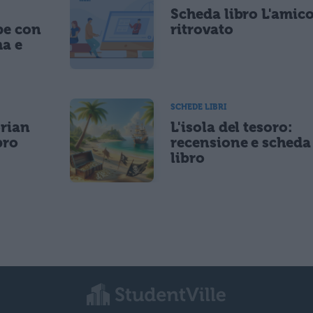
Scheda libro L'amic
pe con
ritrovato
ma e
SCHEDE LIBRI
orian
L'isola del tesoro:
bro
recensione e scheda
libro