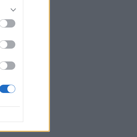
i
ore