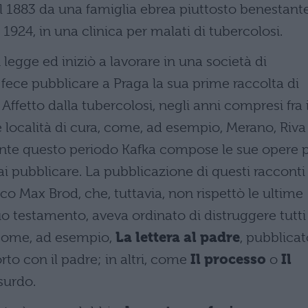
 1883 da una famiglia ebrea piuttosto benestant
 1924, in una clinica per malati di tubercolosi.
legge ed iniziò a lavorare in una società di
fece pubblicare a Praga la sua prime raccolta di
. Affetto dalla tubercolosi, negli anni compresi fra i
ie località di cura, come, ad esempio, Merano, Riva
rante questo periodo Kafka compose le sue opere 
i pubblicare. La pubblicazione di questi racconti
o Max Brod, che, tuttavia, non rispettò le ultime
uo testamento, aveva ordinato di distruggere tutti 
, come, ad esempio,
La lettera al padre
, pubblicat
orto con il padre; in altri, come
Il processo
o
Il
surdo.