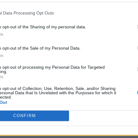
endere. Infatti gli oggetti in maniera identica pe
l Data Processing Opt Outs
, e quelle cose che colpiscono i sensi, allo stesso
o opt-out of the Sharing of my personal data.
inoltre quelle nozioni iniziali, di cui ho già parlato
In
in egual modo si imprimono in tutti. Infine il
o opt-out of the Sale of my Personal Data.
letto, differisce quanto alle parole, ma concorda n
In
i individui, che, una volta assunta la natura quale
to opt-out of processing my Personal Data for Targeted
irtù
ing.
In
o opt-out of Collection, Use, Retention, Sale, and/or Sharing
ersonal Data that Is Unrelated with the Purposes for which it
lected.
ESSARE
Out
CONFIRM
PERIODO CLASSICO
o 10
De Legibus, Libro 1, Paragrafo 27