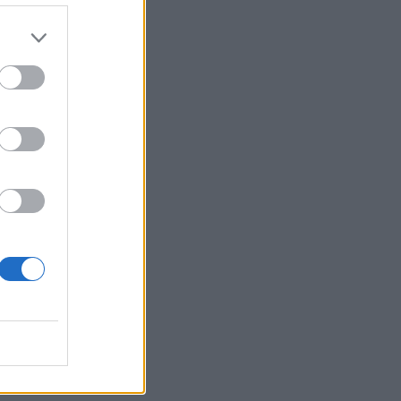
r
,
ei