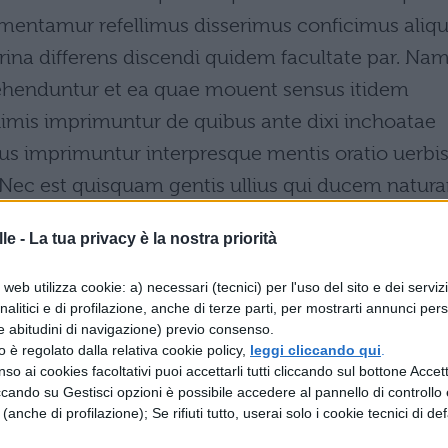
entamur refellimus disserimus conficimus aliqu
ina differens discendi quidem facultate par. Na
henduntur et ea quae mouent sensus itidem
is imprimuntur de quibus ante dixi inchoatae
ibus imprimuntur interpresque mentis oratio uerbi
. Nec est quisquam gentis ullius qui ducem natur
n possit.
le -
La tua privacy è la nostra priorità
web utilizza cookie: a) necessari (tecnici) per l'uso del sito e dei serviz
analitici e di profilazione, anche di terze parti, per mostrarti annunci pers
l fatto che non sia presente alcuna differenza nell
e abitudini di navigazione) previo consenso.
 un'unica definizione non comprenderebbe tutti. D
zzo è regolato dalla relativa cookie policy,
leggi cliccando qui
.
so ai cookies facoltativi puoi accettarli tutti cliccando sul bottone Accetta
 differenziamo dai bruti, per mezzo della quale
ccando su Gestisci opzioni è possibile accedere al pannello di controllo e
are, controbattere, discutere, eseguire qualsias
e (anche di profilazione); Se rifiuti tutto, userai solo i cookie tecnici di def
i gli uomini, differente per costituzione, ma