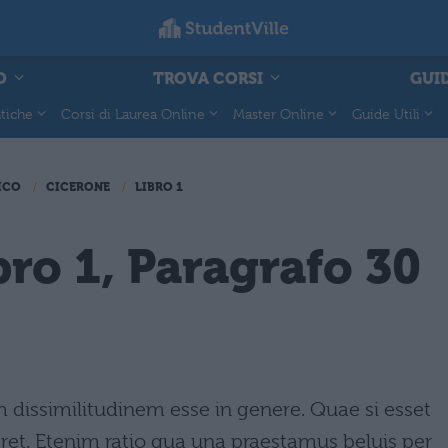
O
TROVA CORSI
GUID
tiche
Corsi di Laurea Online
Master Online
Guide Utili
ICO
CICERONE
LIBRO 1
bro 1, Paragrafo 30
 dissimilitudinem esse in genere. Quae si esset
ret. Etenim ratio qua una praestamus beluis per