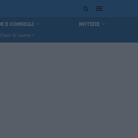
E E CONSIGLI
NOTIZIE
Classi di Laurea