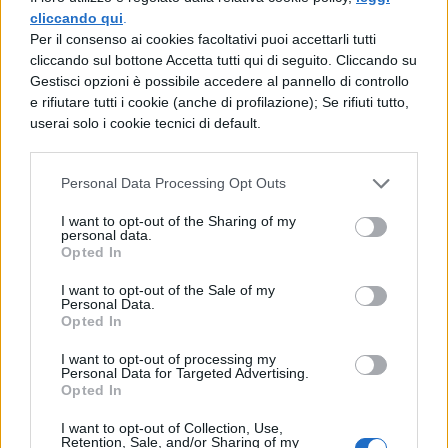
cliccando qui
.
Attico: - In realtà la penso esattamente
Per il consenso ai cookies facoltativi puoi accettarli tutti
così.
cliccando sul bottone Accetta tutti qui di seguito. Cliccando su
Gestisci opzioni è possibile accedere al pannello di controllo
Marco: - Ed allora aspettatevi delle leggi
e rifiutare tutti i cookie (anche di profilazione); Se rifiuti tutto,
userai solo i cookie tecnici di default.
che governino quel tipo ottimo di Stato, e
se per caso io oggi ne proporrò alcune che
Personal Data Processing Opt Outs
non esistono né esisteranno nel nostro
I want to opt-out of the Sharing of my
Stato, esse tuttavia sono esistite più o meno
personal data.
Opted In
come consuetudine degli antenati, che
I want to opt-out of the Sale of my
aveva allora forza di legge.
Personal Data.
Opted In
I want to opt-out of processing my
Personal Data for Targeted Advertising.
Opted In
I want to opt-out of Collection, Use,
Retention, Sale, and/or Sharing of my