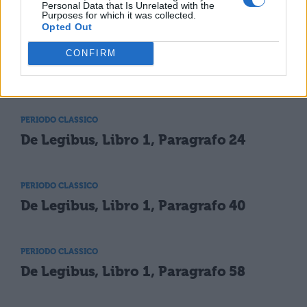
Personal Data that Is Unrelated with the
Purposes for which it was collected.
TI POTREBBE INTERESSARE
Opted Out
CONFIRM
PERIODO CLASSICO
De Legibus, Libro 1, Paragrafo 7
PERIODO CLASSICO
De Legibus, Libro 1, Paragrafo 24
PERIODO CLASSICO
De Legibus, Libro 1, Paragrafo 40
PERIODO CLASSICO
De Legibus, Libro 1, Paragrafo 58