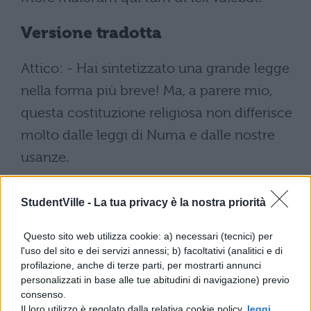
Versione tradotta
Attico: - Hai sintetizzato una grande legge
nella forma più breve! Ma, a parere mio,
questa costituzione religiosa non differisce
molto dalle leggi di Numa e dalle nostre
usanze.
Marco: - Poiché in quei libri sullo Stato
StudentVille -
La tua privacy è la nostra priorità
sembra che l'Africano dichiari, di tutti gli
ordinamenti civili, che quello nostro antico
Questo sito web utilizza cookie: a) necessari (tecnici) per
l'uso del sito e dei servizi annessi; b) facoltativi (analitici e di
è stato il migliore, forse non ritieni che si
profilazione, anche di terze parti, per mostrarti annunci
debbano attribuire leggi adeguate ad un
personalizzati in base alle tue abitudini di navigazione) previo
consenso.
ottimo Stato?
Il loro utilizzo è regolato dalla relativa cookie policy,
leggi