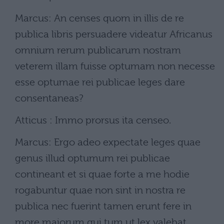
Marcus: An censes quom in illis de re
publica libris persuadere videatur Africanus
omnium rerum publicarum nostram
veterem illam fuisse optumam non necesse
esse optumae rei publicae leges dare
consentaneas?
Atticus : Immo prorsus ita censeo.
Marcus: Ergo adeo expectate leges quae
genus illud optumum rei publicae
contineant et si quae forte a me hodie
rogabuntur quae non sint in nostra re
publica nec fuerint tamen erunt fere in
more maiorum qui tum ut lex valebat.