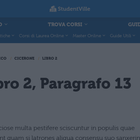
O
TROVA CORSI
GUID
tiche
Corsi di Laurea Online
Master Online
Guide Utili
ICO
CICERONE
LIBRO 2
bro 2, Paragrafo 13
ose multa pestifere sciscuntur in populis quae
t quam si latrones aliqua consensu suo sanxerin