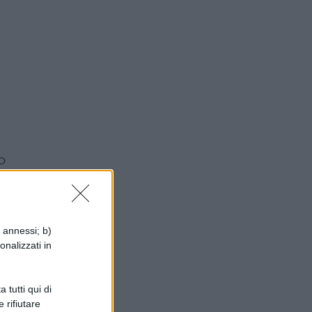
o
i annessi; b)
onalizzati in
no
 tutti qui di
 rifiutare