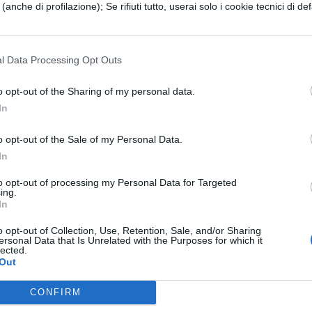
 realmente prescrizioni dei medici nel caso che
e (anche di profilazione); Se rifiuti tutto, userai solo i cookie tecnici di def
 abbiano prescritto sostanze letali in luogo di
elativa a un popolo, qualunque essa sia, può
l Data Processing Opt Outs
l popolo ne abbia ricevuto qualche danno. La legg
o opt-out of the Sharing of my personal data.
sto e dell'ingiusto manifestata in conformità alla
In
cipale di tutti gli elementi a cui fanno riferimento 
o opt-out of the Sale of my Personal Data.
n pene i malvagi, e difendono e proteggono gli
In
to opt-out of processing my Personal Data for Targeted
ing.
e e penso che ormai non solo non si dovrebbe
In
legge, ma nemmeno denominarla così.
o opt-out of Collection, Use, Retention, Sale, and/or Sharing
ersonal Data that Is Unrelated with the Purposes for which it
lected.
Out
ESSARE
CONFIRM