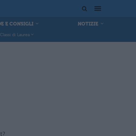
E E CONSIGLI
NOTIZIE
Classi di Laurea
t?