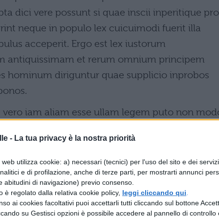
dici vere possunt si quae inscii inperitique pro
rint neque in populo lex cuicuimodi fuerit illa
pulus acceperit. Ergo est lex iustorum
llam antiquissimam et rerum omnium principem
s hominum diriguntur quae supplicio inprobos
bonos.
ec vero iam aliam esse ullam legem puto non mod
 quidem.
le -
La tua privacy è la nostra priorità
web utilizza cookie: a) necessari (tecnici) per l'uso del sito e dei serviz
analitici e di profilazione, anche di terze parti, per mostrarti annunci pers
he vengono sancite molte disposizioni dannose nei
e abitudini di navigazione) previo consenso.
sino esiziali, ma ciò nonostante queste non porta
zzo è regolato dalla relativa cookie policy,
leggi cliccando qui
.
so ai cookies facoltativi puoi accettarli tutti cliccando sul bottone Accetta
ei furfanti le avessero stabilite nelle loro bande?
ccando su Gestisci opzioni è possibile accedere al pannello di controllo e