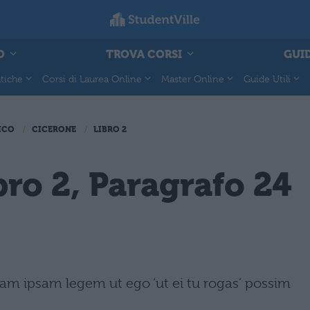
O
TROVA CORSI
GUID
tiche
Corsi di Laurea Online
Master Online
Guide Utili
ICO
CICERONE
LIBRO 2
bro 2, Paragrafo 24
istam ipsam legem ut ego ‘ut ei tu rogas’ possim