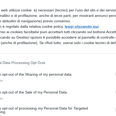
web utilizza cookie: a) necessari (tecnici) per l'uso del sito e dei serviz
analitici e di profilazione, anche di terze parti, per mostrarti annunci pers
di, proprio codesta legge, affinchè io possa
e abitudini di navigazione) previo consenso.
i".
zzo è regolato dalla relativa cookie policy,
leggi cliccando qui
.
so ai cookies facoltativi puoi accettarli tutti cliccando sul bottone Accetta
ccando su Gestisci opzioni è possibile accedere al pannello di controllo e
 intenzione di dire qualcosa di diverso, Attico?
e (anche di profilazione); Se rifiuti tutto, userai solo i cookie tecnici di def
onunzierò mai diversamente sulle questioni più
 importanza, se vuoi, mi rimetterò a te.
l Data Processing Opt Outs
sso] avviso.
o opt-out of the Sharing of my personal data.
enti cosa lunga.
In
 cosa infatti potremmo preferire di fare?
o opt-out of the Sale of my Personal Data.
In
ostarsi con purezza agli dèi, purezza d'animo
to opt-out of processing my Personal Data for Targeted
tto è compreso; non esclude però la purezza del
ing.