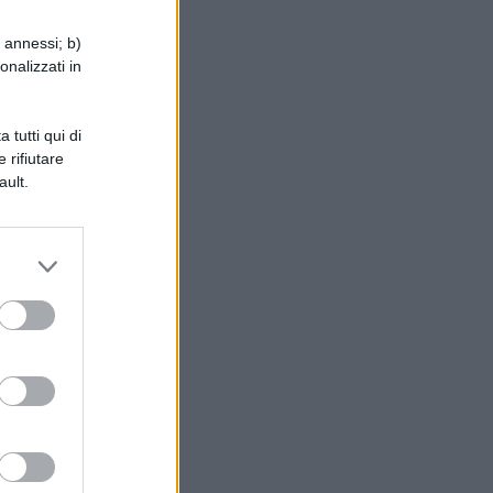
i annessi; b)
onalizzati in
 tutti qui di
 rifiutare
ault.