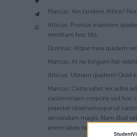
Marcus: Ain tandem Attice? Non 
Atticus: Prorsus maiorem quidem
remittam hoc tibi.
Quintus: Atque mea quidem sent
Marcus: At ne longum fiat videt
Atticus: Utinam quidem! Quid 
Marcus: Caste iubet lex adire ad
castimoniam corporis sed hoc 
praestet observeturque ut casto
servandum magis. Nam illud vel
animi labes nec diuturnitate eva
StudentVil