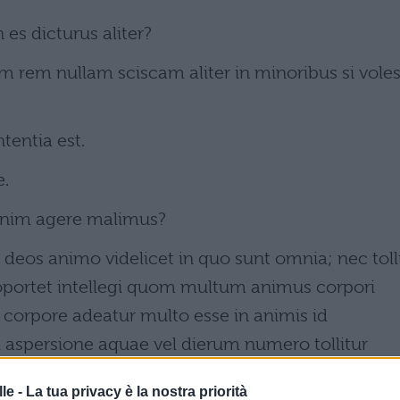
es dicturus aliter?
 rem nullam sciscam aliter in minoribus si vole
entia est.
e.
enim agere malimus?
 deos animo videlicet in quo sunt omnia; nec toll
oportet intellegi quom multum animus corpori
 corpore adeatur multo esse in animis id
 aspersione aquae vel dierum numero tollitur
nescere nec amnibus ullis elui potest.
le -
La tua privacy è la nostra priorità