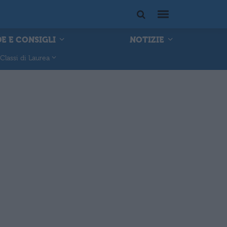
E E CONSIGLI
NOTIZIE
Classi di Laurea