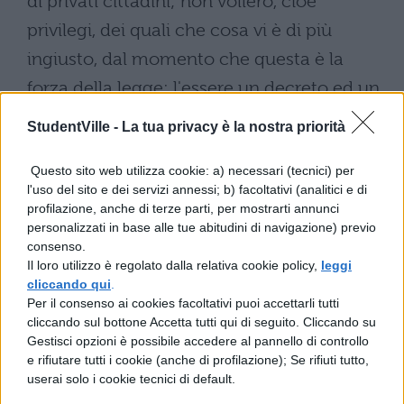
di privati cittadini; non vollero, cioè
privilegi, dei quali che cosa vi è di più
ingiusto, dal momento che questa è la
forza della legge: l'essere un decreto ed un
ordine valido per tutti. Non vollero proposte
StudentVille -
La tua privacy è la nostra priorità
riguardanti una persona sola, se non nei
Questo sito web utilizza cookie: a) necessari (tecnici) per
comizi centuriati; infatti il popolo diviso per
l'uso del sito e dei servizi annessi; b) facoltativi (analitici e di
censo, per classi, per età, nel dare il suo
profilazione, anche di terze parti, per mostrarti annunci
personalizzati in base alle tue abitudini di navigazione) previo
voto usa maggior ponderazione di quando
consenso.
è convocato disordinatamente nelle tribù.
Il loro utilizzo è regolato dalla relativa cookie policy,
leggi
cliccando qui
.
CICERONE
: VITA, VERSIONI
Per il consenso ai cookies facoltativi puoi accettarli tutti
cliccando sul bottone Accetta tutti qui di seguito. Cliccando su
TRADOTTE E OPERE
Gestisci opzioni è possibile accedere al pannello di controllo
e rifiutare tutti i cookie (anche di profilazione); Se rifiuti tutto,
userai solo i cookie tecnici di default.
Scopri tutte le risorse per la
traduzione