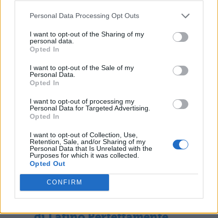
delle versioni di Cicerone
e lo studio
Personal Data Processing Opt Outs
della lingua latina:
I want to opt-out of the Sharing of my
personal data.
Cicerone: archivio di tutte le
Opted In
versioni tradotte
I want to opt-out of the Sale of my
Personal Data.
Opted In
Se devi sostenere l'
Esame di Maturità 2017
,
I want to opt-out of processing my
inoltre, non perderti le nostre guide:
Personal Data for Targeted Advertising.
Opted In
Versione Latino Maturità
I want to opt-out of Collection, Use,
Retention, Sale, and/or Sharing of my
2017: la guida
Personal Data that Is Unrelated with the
Purposes for which it was collected.
Opted Out
Autore Versione Latino
Maturità 2017
CONFIRM
Come Tradurre una Versione
di Latino Perfettamente