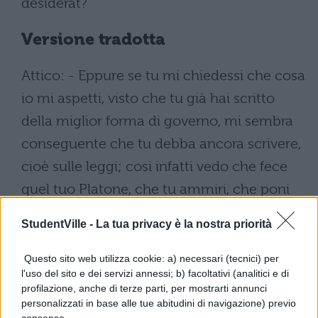
desiderat?
Versione tradotta
Attico: - Eppure se tu mi chiedessi che cosa
io mi aspetti, visto che tu già hai scritto
della miglior forma di governo, mi sembra
conseguente che tu debba ancora scrivere,
cioè sulle leggi; cosi infatti vedo che fece
quel tuo Platone, che tu ammiri, che poni
davanti a tutti, che ami più d'ogni altro.
StudentVille -
La tua privacy è la nostra priorità
Marco: - Allora tu vorresti che facessimo
Questo sito web utilizza cookie: a) necessari (tecnici) per
come quella persona in compagnia del
l'uso del sito e dei servizi annessi; b) facoltativi (analitici e di
cretese Clinia e lo spartano Megillo in un
profilazione, anche di terze parti, per mostrarti annunci
personalizzati in base alle tue abitudini di navigazione) previo
giorno d'estate, a quanto egli stesso scrive,
consenso.