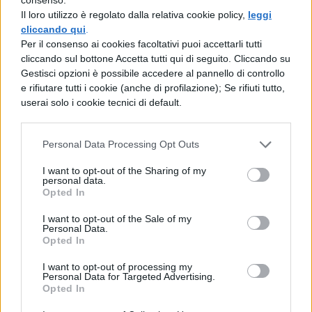
il quale, soffermandosi spesso durante una
Il loro utilizzo è regolato dalla relativa cookie policy,
leggi
cliccando qui
.
passeggiata nel bosco fra i cipresseti di
Per il consenso ai cookies facoltativi puoi accettarli tutti
Cnosso, e di tanto in tanto sedendosi a
cliccando sul bottone Accetta tutti qui di seguito. Cliccando su
Gestisci opzioni è possibile accedere al pannello di controllo
riposare, discorreva delle istituzioni
e rifiutare tutti i cookie (anche di profilazione); Se rifiuti tutto,
userai solo i cookie tecnici di default.
politiche e delle migliori legislazioni; e così
noi, passeggiando fra questi altissimi pioppi
Personal Data Processing Opt Outs
su una riva verdeggiante ed ombrosa, e poi
mettendoci anche a sedere, dovremmo
I want to opt-out of the Sharing of my
personal data.
ricercare intorno a questi medesimi
Opted In
argomenti qualcosa di più stimolante di
I want to opt-out of the Sale of my
Personal Data.
quello che esige la pratica forense?
Opted In
I want to opt-out of processing my
Personal Data for Targeted Advertising.
Opted In