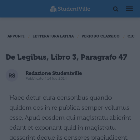
APPUNTI
LETTERATURA LATINA
PERIODO CLASSICO
CICER
De Legibus, Libro 3, Paragrafo 47
Redazione Studentville
Pubblicato il 14 lug 2014
Haec detur cura censoribus quando
quidem eos in re publica semper volumus
esse. Apud eosdem qui magistratu abierint
edant et exponant quid in magistratu
gesserint deque iis censores praeiudicent.