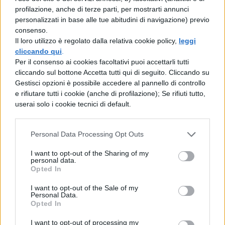
profilazione, anche di terze parti, per mostrarti annunci
sono volontari. Per questo è meglio che si
personalizzati in base alle tue abitudini di navigazione) previo
dia conto ai censori e si espongano loro le
consenso.
Il loro utilizzo è regolato dalla relativa cookie policy,
leggi
giustificazioni, e che tuttavia resti immune
cliccando qui
.
da pregiudizi l'azione della legge,
Per il consenso ai cookies facoltativi puoi accettarli tutti
cliccando sul bottone Accetta tutti qui di seguito. Cliccando su
dell'accusatore e dell'autorità giudiziaria.
Gestisci opzioni è possibile accedere al pannello di controllo
Ma ormai abbiamo discusso abbastanza
e rifiutare tutti i cookie (anche di profilazione); Se rifiuti tutto,
userai solo i cookie tecnici di default.
dei magistrati, a meno che non vogliate
sapere qualcosa di più.
Personal Data Processing Opt Outs
Attico: - Perché? Se noi ce ne stiamo zitti,
I want to opt-out of the Sharing of my
personal data.
l'argomento stesso non te lo richiama in
Opted In
mente. Che cos'altro dovresti dirci?
I want to opt-out of the Sale of my
Personal Data.
Marco: - Io? Credo qualcosa sui processi,
Opted In
Pomponio; questo infatti è connesso con i
I want to opt-out of processing my