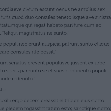
scordiaeve civium escunt oenus ne amplius sex
 iuris quod duo consules teneto isque ave sinistra
uitatumque qui regat habeto pari iure cum eo
. Reliqui magistratus ne sunto.’
 populi nec erunt auspicia patrum sunto ollique
are consules rite possit.’
cum senatus creverit populusve jusserit ex urbe
nto sociis parcunto se et suos continento populi
ude redeunto.’
to.’
uxilii ergo decem creassit ei tribuni eius sunto
e plebem rogassint ratum esto; sanctique sunto