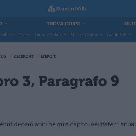
O
TROVA CORSI
GUID
tiche
Corsi di Laurea Online
Master Online
Guide Utili
ICO
CICERONE
LIBRO 3
bro 3, Paragrafo 9
erint decem anni ne quis capito. Aevitatem annal