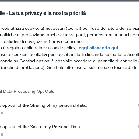
inquunto.’
le -
La tua privacy è la nostra priorità
web utilizza cookie: a) necessari (tecnici) per l'uso del sito e dei serviz
analitici e di profilazione, anche di terze parti, per mostrarti annunci pers
 se non sono passati dieci anni; si osservino i
e abitudini di navigazione) previo consenso.
degli Annali."
zzo è regolato dalla relativa cookie policy,
leggi cliccando qui
.
so ai cookies facoltativi puoi accettarli tutti cliccando sul bottone Accetta
ccando su Gestisci opzioni è possibile accedere al pannello di controllo e
uttosto grave, oppure discordie civili, uno solo, s
e (anche di profilazione); Se rifiuti tutto, userai solo i cookie tecnici di def
 il potere dei due consoli, per non più di sei mesi 
favorevole, sia maestro del popolo. Chi comand
ll'interprete del diritto, chiunque quello sia. Tutti 
l Data Processing Opt Outs
o opt-out of the Sharing of my personal data.
In
aranno consoli né maestro del popolo, gli auspic
legheranno fra loro quelli che possano convocare i
o opt-out of the Sale of my Personal Data.
In
consoli."