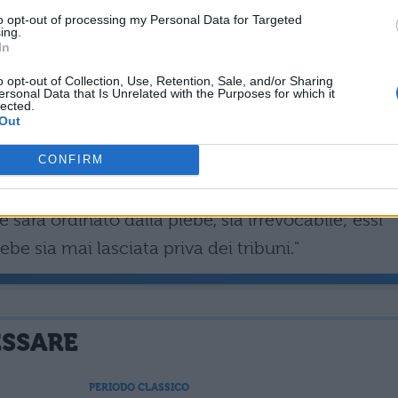
to opt-out of processing my Personal Data for Targeted
i ambasciatori, per decreto del senato e dietro ordin
ing.
In
nducano guerre legittime legalmente, risparmino g
o opt-out of Collection, Use, Retention, Sale, and/or Sharing
ro amici, accrescano la gloria del loro popolo, torni
ersonal Data that Is Unrelated with the Purposes for which it
lected.
Out
 di ambasciatore per interesse privato."
CONFIRM
i i dieci creati a sua difesa contro la violenza, e
e sarà ordinato dalla plebe, sia irrevocabile; essi
lebe sia mai lasciata priva dei tribuni."
ESSARE
PERIODO CLASSICO