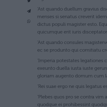
‘Ast quando duellum gravius di
menses si senatus creverit idem
dictus populi magister esto. Eq
quicumque erit iuris disceptator
‘Ast quando consules magisterve
ec se produnto qui comitiatu cre
‘Imperia potestates legationes 
exeunto duella iusta iuste geru
gloriam augento domum cum la
‘Rei suae ergo ne quis legatus es
‘Plebes quos pro se contra vim a
quodque ei prohibessint quodqu