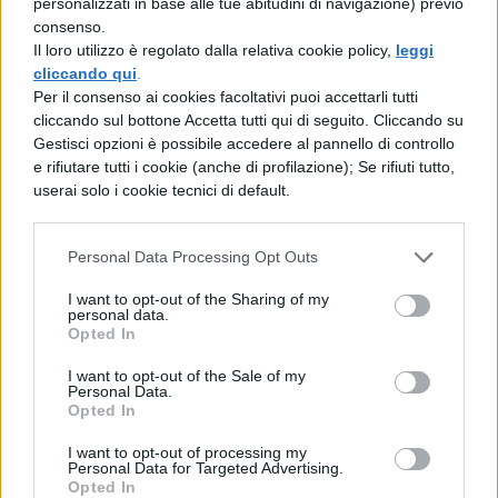
personalizzati in base alle tue abitudini di navigazione) previo
consenso.
e mostrò cosa volesse che si facesse, e con
Il loro utilizzo è regolato dalla relativa cookie policy,
leggi
le legioni pronte nelle gallerie di
cliccando qui
.
Per il consenso ai cookies facoltativi puoi accettarli tutti
nascosto, esortando che finalmente
cliccando sul bottone Accetta tutti qui di seguito. Cliccando su
Gestisci opzioni è possibile accedere al pannello di controllo
raccogliessero in cambio di così grandi
e rifiutare tutti i cookie (anche di profilazione); Se rifiuti tutto,
fatiche il frutto della vittoria, promise premi
userai solo i cookie tecnici di default.
e
Personal Data Processing Opt Outs
diede
I want to opt-out of the Sharing of my
il segnale. Essi subito volarono fuori da ogni
personal data.
Opted In
parte e velocemente riempirono
I want to opt-out of the Sale of my
(occupando) la muraglia.
Personal Data.
Opted In
I want to opt-out of processing my
Personal Data for Targeted Advertising.
Opted In