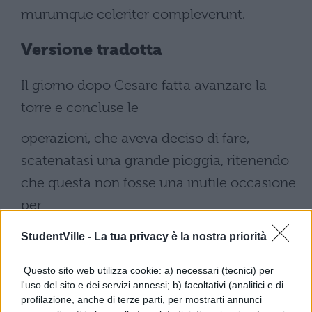
murumque celeriter compleverunt.
Versione tradotta
Il giorno dopo Cesare fatta avanzare la
torre e concluse le
operazioni, che aveva deciso di fare,
scatenatasi una grande pioggia, ritenendo
che questa non fosse una inutile occasione
per
prendere una decisione, poiché vedeva sul
StudentVille -
La tua privacy è la nostra priorità
muro le sentinelle disposte un po’ troppo
Questo sito web utilizza cookie: a) necessari (tecnici) per
incautamente e ordinò che pure i suoi si
l'uso del sito e dei servizi annessi; b) facoltativi (analitici e di
profilazione, anche di terze parti, per mostrarti annunci
applicassero al lavoro piuttosto con calma