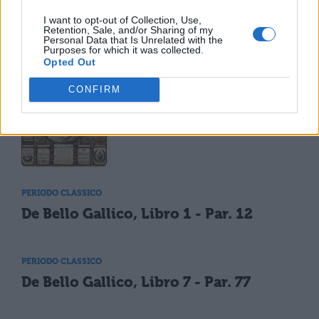
I want to opt-out of Collection, Use,
Retention, Sale, and/or Sharing of my
Personal Data that Is Unrelated with the
Purposes for which it was collected.
TI POTREBBE INTERESSARE
Opted Out
CONFIRM
PERIODO CLASSICO
Cesare: opere e versioni
tradotte
PERIODO CLASSICO
De Bello Gallico, Libro 1 - Par. 12
PERIODO CLASSICO
De Bello Gallico, Libro 7 - Par. 77