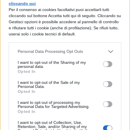
saccheggiati, perché quella cosa
cliccando qui
.
Per il consenso ai cookies facoltativi puoi accettarli tutti
riguardava molti, ed atterriti dalla paura
cliccando sul bottone Accetta tutti qui di seguito. Cliccando su
Gestisci opzioni è possibile accedere al pannello di controllo
della pena di nascosto cominciano ad
e rifiutare tutti i cookie (anche di profilazione); Se rifiuti tutto,
intraprendere
userai solo i cookie tecnici di default.
piani e sobillano altre nazioni con
Personal Data Processing Opt Outs
ambascerie.
I want to opt-out of the Sharing of my
Anche se Cesare capiva tali cose, tuttavia
personal data.
Opted In
quanto più benignamente può
I want to opt-out of the Sale of my
chiama gli ambasciatori; (dice che) lui per
Personal Data.
Opted In
l’ignoranza e la leggerezza del popolo non
I want to opt-out of processing my
giudicava nulla di troppo severo per la
Personal Data for Targeted Advertising.
Opted In
nazione e non diminuiva (nulla) circa la sua
I want to opt-out of Collection, Use,
benevolenza verso gli Edui. Egli aspettando
Retention, Sale, and/or Sharing of my