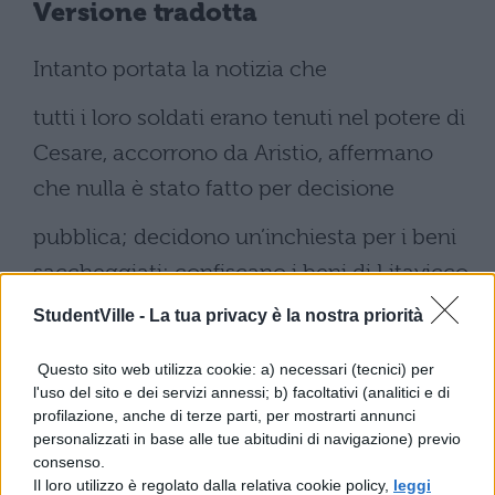
Versione tradotta
Intanto portata la notizia che
tutti i loro soldati erano tenuti nel potere di
Cesare, accorrono da Aristio, affermano
che nulla è stato fatto per decisione
pubblica; decidono un’inchiesta per i beni
saccheggiati; confiscano i beni di Litavicco
e dei fratelli, mandano ambasciatori da
StudentVille -
La tua privacy è la nostra priorità
Cesare per scusarsi.
Questo sito web utilizza cookie: a) necessari (tecnici) per
Fanno queste cose per recuperare i loro;
l'uso del sito e dei servizi annessi; b) facoltativi (analitici e di
profilazione, anche di terze parti, per mostrarti annunci
ma contaminati dal delitto e presi dal
personalizzati in base alle tue abitudini di navigazione) previo
guadagno dei beni
consenso.
Il loro utilizzo è regolato dalla relativa cookie policy,
leggi