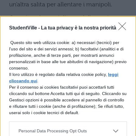
un’altra salita per allentare i manipoli.
Questi per la somiglianza delle armi
terrorizzarono molto i nostri, e anche se li
StudentVille -
La tua privacy è la nostra priorità
riconoscevano per le spalle destre nude,
Questo sito web utilizza cookie: a) necessari (tecnici) per
l'uso del sito e dei servizi annessi; b) facoltativi (analitici e di
segnale che era solito essere pattuito,
profilazione, anche di terze parti, per mostrarti annunci
tuttavia i soldati credevano che fosse stato
personalizzati in base alle tue abitudini di navigazione) previo
consenso.
fatto dai nemici proprio per ingannarli.
Il loro utilizzo è regolato dalla relativa cookie policy,
leggi
cliccando qui
.
Nello stesso tempo il centurione L. Fabio e
Per il consenso ai cookies facoltativi puoi accettarli tutti
quelli che insieme avevano scalato il muro,
cliccando sul bottone Accetta tutti qui di seguito. Cliccando su
Gestisci opzioni è possibile accedere al pannello di controllo
attorniati ed uccisi erano precipitati
e rifiutare tutti i cookie (anche di profilazione); Se rifiuti tutto,
userai solo i cookie tecnici di default.
dal muro. M. Petronio, centurione della
stessa legione, avendo tentato di sfondare
Personal Data Processing Opt Outs
le porte, incalzato dalla folla e disperando