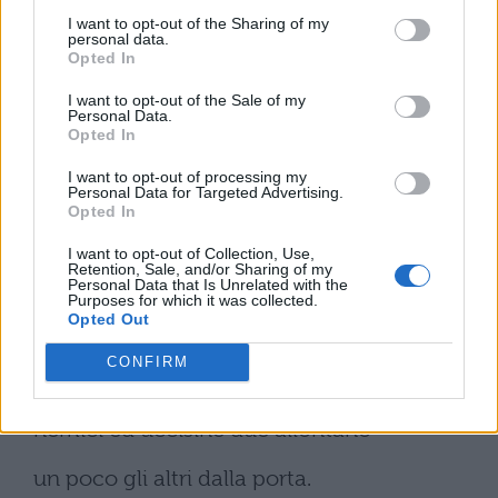
I want to opt-out of the Sharing of my
personal data.
per sé e ricevute ormai molte ferite, ai suoi
Opted In
soldati del manipolo, che lo avevano
I want to opt-out of the Sale of my
seguito “Poiché, disse, non posso salvare
Personal Data.
Opted In
me
I want to opt-out of processing my
Personal Data for Targeted Advertising.
insieme con voi, provvederò certamente
Opted In
proprio alla vostra vita, voi che spinto dalla
I want to opt-out of Collection, Use,
Retention, Sale, and/or Sharing of my
brama di gloria ho trascinato nel
Personal Data that Is Unrelated with the
Purposes for which it was collected.
Opted Out
pericolo. Voi, datovi il permesso, badate a
voi.”
CONFIRM
Contemporaneamente si lanciò in mezzo ai
nemici ed uccisine due allontanò
un poco gli altri dalla porta.