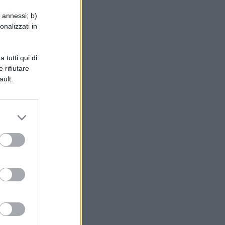
i annessi; b)
onalizzati in
le
 tutti qui di
 rifiutare
a
ault.