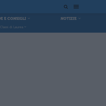
E E CONSIGLI
NOTIZIE
Classi di Laurea