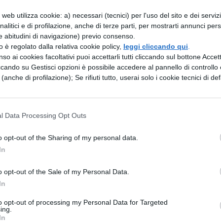
web utilizza cookie: a) necessari (tecnici) per l'uso del sito e dei serviz
analitici e di profilazione, anche di terze parti, per mostrarti annunci pers
do ad eseguire scrupolosamente e puntualmente 
e abitudini di navigazione) previo consenso.
zzo è regolato dalla relativa cookie policy,
leggi cliccando qui
.
uisce le singole
so ai cookies facoltativi puoi accettarli tutti cliccando sul bottone Accetta
ccando su Gestisci opzioni è possibile accedere al pannello di controllo e
osedo, ai cavalieri romani e finita la prima vegli
e (anche di profilazione); Se rifiuti tutto, userai solo i cookie tecnici di def
i lungo il
lì. Lascia cinque coorti, che non pensava fossero
l Data Processing Opt Outs
tere, a guardia
o opt-out of the Sharing of my personal data.
In
 a mezza notte con tutti i carriaggi partisse con
o opt-out of the Sale of my Personal Data.
In
me. requisisce anche zattere; queste spinte con un
to opt-out of processing my Personal Data for Targeted
ing.
 nella stessa
In