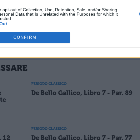
o opt-out of Collection, Use, Retention, Sale, and/or Sharing
silenzio con tre legioni raggiunge quel luogo, dov
ersonal Data that Is Unrelated with the Purposes for which it
lected.
Out
CONFIRM
ESSARE
PERIODO CLASSICO
e
De Bello Gallico, Libro 7 - Par. 89
te
PERIODO CLASSICO
. 12
De Bello Gallico, Libro 7 - Par. 77