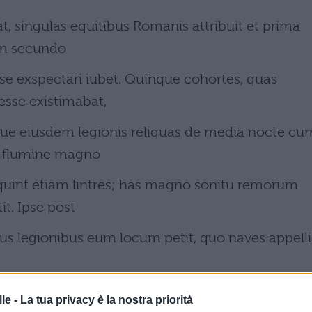
, singulas equitibus Romanis attribuit et prima
uum secundo
 se exspectari iubet. Quinque cohortes, quas
sse existimabat,
inque eiusdem legionis reliquas de media nocte cu
 flumine magno
quirit etiam lintres; has magno sonitu remorum
t. Ipse post
bus legionibus eum locum petit, quo naves appelli
le -
La tua privacy è la nostra priorità