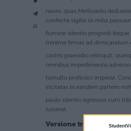
naves, quas Metlosedo deduxerat
confecta vigilia iiii milia pass
flumine silentio progredi ibique
minime firmas ad dimicandum e
castris praesidio relinquit; qu
omnibus impedimentis adverso
tumultu proficisci imperat. Con
incitatas in eandem partem mitti
paulo silentio egressus cum tri
iusserat.
Versione tradotta
StudentVil