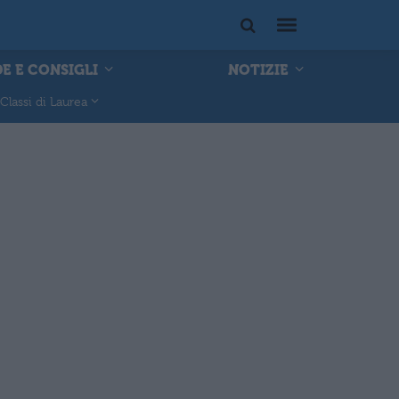
E E CONSIGLI
NOTIZIE
Classi di Laurea