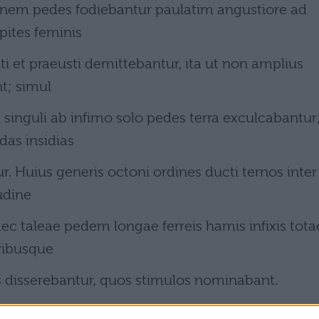
tudinem pedes fodiebantur paulatim angustiore ad
pites feminis
 et praeusti demittebantur, ita ut non amplius
nt; simul
 singuli ab infimo solo pedes terra exculcabantur
das insidias
ur. Huius generis octoni ordines ducti ternos inter
udine
haec taleae pedem longae ferreis hamis infixis tota
ribusque
is disserebantur, quos stimulos nominabant.