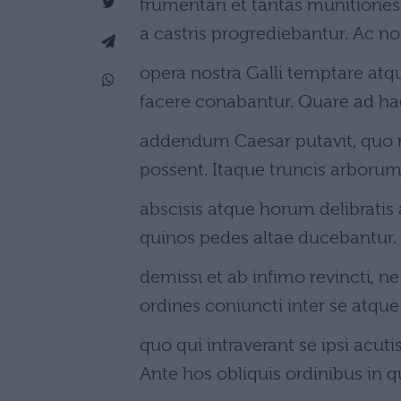
frumentari et tantas munitiones 
a castris progrediebantur. Ac
opera nostra Galli temptare at
facere conabantur. Quare ad ha
addendum Caesar putavit, quo 
possent. Itaque truncis arboru
abscisis atque horum delibratis
quinos pedes altae ducebantur. H
demissi et ab infimo revincti, n
ordines coniuncti inter se atque
quo qui intraverant se ipsi acut
Ante hos obliquis ordinibus in