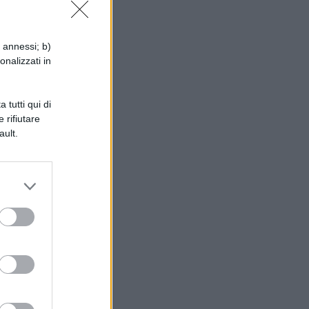
i annessi; b)
onalizzati in
 tutti qui di
 le
 rifiutare
ault.
i