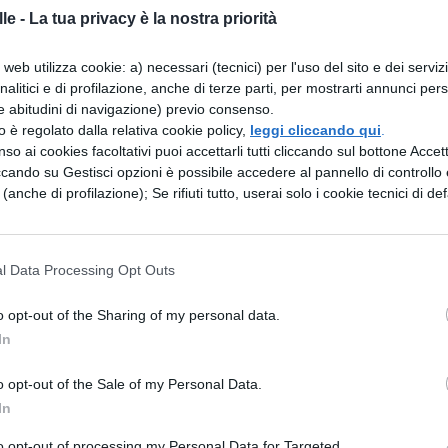
le -
La tua privacy è la nostra priorità
tà sia di cercar materiale
web utilizza cookie: a) necessari (tecnici) per l'uso del sito e dei serviz
analitici e di profilazione, anche di terze parti, per mostrarti annunci pers
struissero fortificazioni così grandi, essendo
e abitudini di navigazione) previo consenso.
e andavano
zzo è regolato dalla relativa cookie policy,
leggi cliccando qui
.
so ai cookies facoltativi puoi accettarli tutti cliccando sul bottone Accetta
amenti. Ma talvolta i Galli tentavano di provare
ccando su Gestisci opzioni è possibile accedere al pannello di controllo e
e (anche di profilazione); Se rifiuti tutto, userai solo i cookie tecnici di def
ttraverso
 grandissima forza. Perciò a queste opere Cesare
l Data Processing Opt Outs
 perché le
o opt-out of the Sharing of my personal data.
dere con un minore numero di soldati. Così tagliat
In
busti e
o opt-out of the Sale of my Personal Data.
nivano scavati continui fossati profondi cinque
In
ati in
to opt-out of processing my Personal Data for Targeted