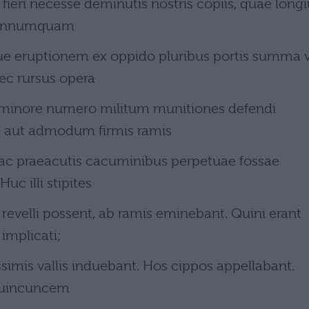
fieri necesse deminutis nostris copiis, quae longi
 nonnumquam
que eruptionem ex oppido pluribus portis summa v
ec rursus opera
minore numero militum munitiones defendi
m aut admodum firmis ramis
 ac praeacutis cacuminibus perpetuae fossae
uc illi stipites
e revelli possent, ab ramis eminebant. Quini erant
 implicati;
issimis vallis induebant. Hos cippos appellabant.
 quincuncem