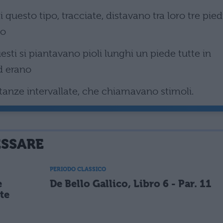
i questo tipo, tracciate, distavano tra loro tre piedi
lo
sti si piantavano pioli lunghi un piede tutte in
ed erano
istanze intervallate, che chiamavano stimoli.
ESSARE
PERIODO CLASSICO
e
De Bello Gallico, Libro 6 - Par. 11
te