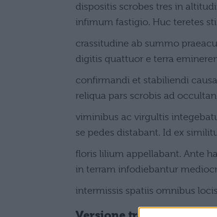
dispositis scrobes tres in alti
infimum fastigio. Huc teretes sti
crassitudine ab summo praeacuti
digitis quattuor e terra eminere
confirmandi et stabiliendi causa
reliqua pars scrobis ad occultan
viminibus ac virgultis integebat
se pedes distabant. Id ex similit
floris lilium appellabant. Ante 
in terram infodiebantur medioc
intermissis spatiis omnibus loc
Versione tradotta