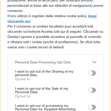
profilazione, anche di terze parti, per mostrarti annunci
veleni perniciosi, effemina il corpo e l’animo
personalizzati in base alle tue abitudini di navigazione) previo
consenso.
virile; è sempre infinita e
Il loro utilizzo è regolato dalla relativa cookie policy,
leggi
insaziabile, non è sminuita né
cliccando qui
.
Per il consenso ai cookies facoltativi puoi accettarli tutti
dall’abbondanza né dalla penuria. Ma dopo
cliccando sul bottone Accetta tutti qui di seguito. Cliccando su
Gestisci opzioni è possibile accedere al pannello di controllo
che Silla, conquistato con le armi il potere,
e rifiutare tutti i cookie (anche di profilazione); Se rifiuti tutto,
da buoni inizi riuscì a
userai solo i cookie tecnici di default.
malvagità, tutti si diedero a rapine, a
Personal Data Processing Opt Outs
ruberie, a desiderare chi una
I want to opt-out of the Sharing of my
casa, chi una fattoria, e i vincitori a
personal data.
Opted In
non avere né misura né
I want to opt-out of the Sale of my
Personal Data.
moderazione, a compiere contro i cittadini
Opted In
azioni turpi e crudeli. A ciò
I want to opt-out of processing my
aggiungi
Personal Data for Targeted Advertising.