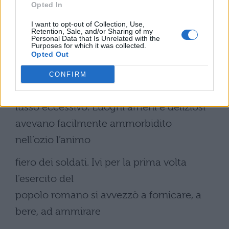
Opted In
che Silla, per rendersi fido l’esercito che
I want to opt-out of Collection, Use,
Retention, Sale, and/or Sharing of my
aveva guidato in
Personal Data that Is Unrelated with the
Purposes for which it was collected.
Asia, contro il costume degli avi lo aveva
Opted Out
tenuto nelle
CONFIRM
mollezze e nel
lusso eccessivo. Luoghi ameni e deliziosi
avevano facilmente ammorbidito
nell’ozio l’animo
fiero dei soldati. Ivi per la prima volta
l’esercito del
popolo romano si avvezzò a fornicare, a
bere, ad ammirare