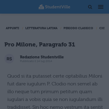
APPUNTI
LETTERATURA LATINA
PERIODO CLASSICO
CICER
Pro Milone, Paragrafo 31
Redazione Studentville
Pubblicato il 14 lug 2014
Quod si ita putasset certe optabilius Miloni
fuit dare iugulum P. Clodio non semel ab
illo neque turn primum petitum quam
iugulari a vobis quia se non iugulandum illi
tradidisset. Sin hoc nemo vestrum ita sentit