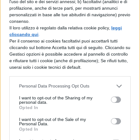
l'uso del sito e dei servizi annessi; b) facoltativi (analitici e di
profilazione, anche di terze parti, per mostrarti annunci
discussione). E' certo che vi sia stata
personalizzati in base alle tue abitudini di navigazione) previo
un'ímboscata, ed è questo il fatto giudicato
consenso.
Il loro utilizzo è regolato dalla relativa cookie policy,
leggi
dal senato lesivo per l'ordine pubblico: chi
cliccando qui
.
dei due l'abbia tesa, questo è incerto ed è
Per il consenso ai cookies facoltativi puoi accettarli tutti
cliccando sul bottone Accetta tutti qui di seguito. Cliccando su
stata proposta un'inchíesta in materia. Così
Gestisci opzioni è possibile accedere al pannello di controllo
da una parte il senato ha biasimato
e rifiutare tutti i cookie (anche di profilazione); Se rifiuti tutto,
userai solo i cookie tecnici di default.
l'accaduto, non l'uomo, dall'altra Pompeo
non ha posto la questione di fatto, ma
Personal Data Processing Opt Outs
quella di diritto. C'è altro, dunque, che
I want to opt-out of the Sharing of my
costituisca oggetto di dibattito, se non la
personal data.
Opted In
ricerca di chi dei due abbia teso un
agguato all'altro? Certamente niente più: se
I want to opt-out of the Sale of my
Personal Data.
è stato il qui presente Milone, che, egli non
Opted In
resti impunito, se è stato Clodio, che ci si