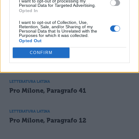
I want to opt-out of processing my
Personal Data for Targeted Advertising.
assolva dall'accusa.
Opted In
I want to opt-out of Collection, Use,
Retention, Sale, and/or Sharing of my
Personal Data that Is Unrelated with the
Purposes for which it was collected.
Opted Out
CONFIRM
TI POTREBBE INTERESSARE
LETTERATURA LATINA
Pro Milone, Paragrafo 41
LETTERATURA LATINA
Pro Milone, Paragrafo 12