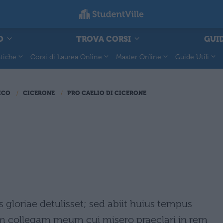
O
TROVA CORSI
GUID
tiche
Corsi di Laurea Online
Master Online
Guide Utili
ICO
CICERONE
PRO CAELIO DI CICERONE
 gloriae detulisset; sed abiit huius tempus
um collegam meum cui misero praeclari in rem