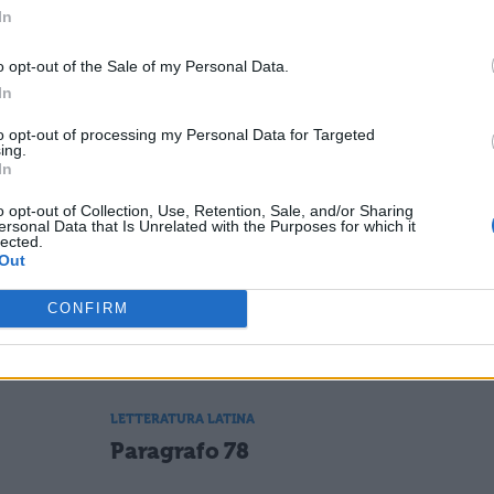
In
mpegno e la diligenza.
o opt-out of the Sale of my Personal Data.
In
to opt-out of processing my Personal Data for Targeted
ESSARE
ing.
In
LETTERATURA LATINA
o opt-out of Collection, Use, Retention, Sale, and/or Sharing
ersonal Data that Is Unrelated with the Purposes for which it
Pro Caelio, Paragrafo 13
lected.
Out
CONFIRM
LETTERATURA LATINA
Pro Caelio, Paragrafo 45
LETTERATURA LATINA
Paragrafo 78