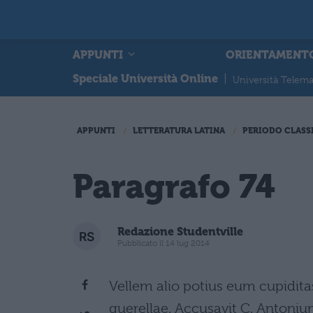
APPUNTI
ORIENTAMENT
Speciale Università Online
|
Università Telema
APPUNTI
LETTERATURA LATINA
PERIODO CLASS
Paragrafo 74
Redazione Studentville
Pubblicato il 14 lug 2014
Vellem alio potius eum cupiditas
querellae. Accusavit C. Antoni