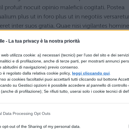
 profuit nocuit opinio maleficii cogitati. Postea
um plus ut in foro plus ut in negotiis versaretu
ret inter suos gratia. Quae nisi vigilantes homin
ui non possunt omnia labore et diligentia est
le -
La tua privacy è la nostra priorità
web utilizza cookie: a) necessari (tecnici) per l'uso del sito e dei serviz
analitici e di profilazione, anche di terze parti, per mostrarti annunci pers
e abitudini di navigazione) previo consenso.
he la sua sete di gloria lo avesse altrimenti
zzo è regolato dalla relativa cookie policy,
leggi cliccando qui
.
so ai cookies facoltativi puoi accettarli tutti cliccando sul bottone Accetta
ai è troppo tardi per dolersene. Accusò egli dunq
ccando su Gestisci opzioni è possibile accedere al pannello di controllo e
ale, disgraziato, non servì a nulla il ricordo delle
e (anche di profilazione); Se rifiuti tutto, userai solo i cookie tecnici di def
ato, nocque invece la fama di aver pensato a
llora, Celio non fu secondo ad alcuno dei suoi
l Data Processing Opt Outs
are gli affari e le cause degli amici, né nell'autori
o opt-out of the Sharing of my personal data.
 a cui solo gli uomini vigili, sobri, attivi possono