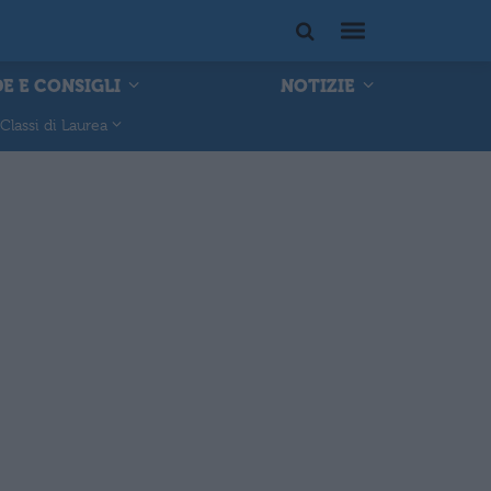
E E CONSIGLI
NOTIZIE
Classi di Laurea