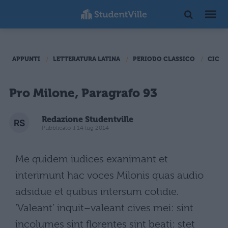
APPUNTI
LETTERATURA LATINA
PERIODO CLASSICO
CICER
Pro Milone, Paragrafo 93
Redazione Studentville
Pubblicato il 14 lug 2014
Me quidem iudices exanimant et
interimunt hac voces Milonis quas audio
adsidue et quibus intersum cotidie.
‘Valeant’ inquit–valeant cives mei: sint
incolumes sint florentes sint beati: stet