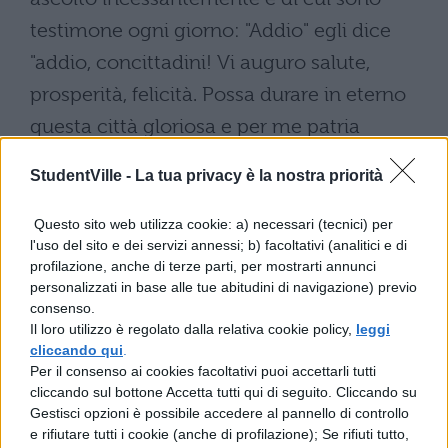
testimone ogni giorno: "Addio" egli dice
"addio, concittadini! Vi auguro salute,
prosperità, felicità. Possa durare in eterno
questa città gloriosa e per me patria
carissima, in qualunque modo si sarà
StudentVille -
La tua privacy è la nostra priorità
comportata nei miei confronti: i miei
concittadini godano di un governo
Questo sito web utilizza cookie: a) necessari (tecnici) per
l'uso del sito e dei servizi annessi; b) facoltativi (analitici e di
tranquillo, ma senza di me, dal momento
profilazione, anche di terze parti, per mostrarti annunci
che non mi è lecito fruire insieme a loro di
personalizzati in base alle tue abitudini di navigazione) previo
consenso.
un bene, di cui sono debitori nei miei
Il loro utilizzo è regolato dalla relativa cookie policy,
leggi
confronti. Mi allontanerò, me ne andrò via.
cliccando qui
.
Per il consenso ai cookies facoltativi puoi accettarli tutti
Se non mi sarà consentito di godere d'una
cliccando sul bottone Accetta tutti qui di seguito. Cliccando su
patria benevola, almeno vivrò lontano da
Gestisci opzioni è possibile accedere al pannello di controllo
e rifiutare tutti i cookie (anche di profilazione); Se rifiuti tutto,
una patria malvagia e, non appena