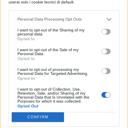
userai solo i cookie tecnici di default.
giungerò in una città libera e ben
governata, lì mi fermerò".
Personal Data Processing Opt Outs
I want to opt-out of the Sharing of my
personal data.
Opted In
I want to opt-out of the Sale of my
Personal Data.
Opted In
I want to opt-out of processing my
TI POTREBBE INTERESSARE
Personal Data for Targeted Advertising.
Opted In
LETTERATURA LATINA
I want to opt-out of Collection, Use,
Pro Milone, Paragrafo 6
Retention, Sale, and/or Sharing of my
Personal Data that Is Unrelated with the
Purposes for which it was collected.
Opted Out
LETTERATURA LATINA
CONFIRM
Pro Milone, Paragrafo 8