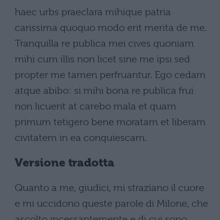
haec urbs praeclara mihique patria
carissima quoquo modo erit merita de me.
Tranquilla re publica mei cives quoniam
mihi cum illis non licet sine me ipsi sed
propter me tamen perfruantur. Ego cedam
atque abibo: si mihi bona re publica frui
non licuerit at carebo mala et quam
primum tetigero bene moratam et liberam
civitatem in ea conquiescam.
Versione tradotta
Quanto a me, giudici, mi straziano il cuore
e mi uccidono queste parole di Milone, che
ascolto incessantemente e di cui sono