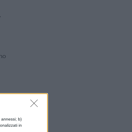
,
ono
i annessi; b)
onalizzati in