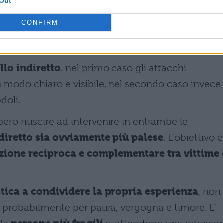
Out
zioni
da parte delle persone adulte.
CONFIRM
ti del bullismo
è opportuno capire quanto
 su chi li subisce.
llo indiretto
. nel primo caso gli attacchi
in modo chiaro e visibile, nel secondo caso invece
doli.
bero riuscire ad intervenire in entrambe le
diretto sia ovviamente più palese
. L’obiettivo è
zione reciproca e complementare tra vittime
tica a condividere la propria esperienza
, non
 probabilmente per paura, vergogna e timore. E’