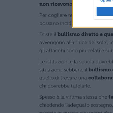
Opted 
non ricevono le dovute atten
Per cogliere realmente gli
effet
possano incidere le conseguenze
Esiste il
bullismo diretto e que
avvengono alla “luce del sole”, 
gli attacchi sono più celati e sub
Le istituzioni e la scuola dovreb
situazioni, sebbene il
bullismo 
quello di trovare una
collabora
chi dovrebbe tutelarle.
Spesso è la vittima stessa che
fa
chiedendo l’adeguato sostegno,