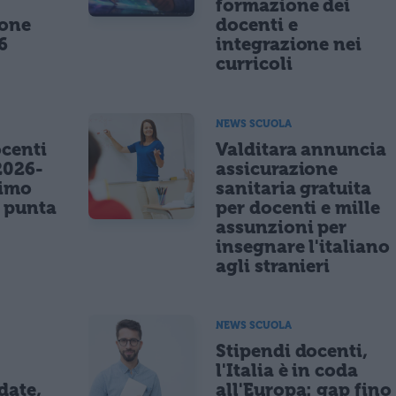
formazione dei
ione
docenti e
6
integrazione nei
curricoli
NEWS SCUOLA
centi
Valditara annuncia
2026-
assicurazione
nimo
sanitaria gratuita
e punta
per docenti e mille
assunzioni per
insegnare l'italiano
agli stranieri
NEWS SCUOLA
Stipendi docenti,
l'Italia è in coda
date,
all'Europa: gap fino