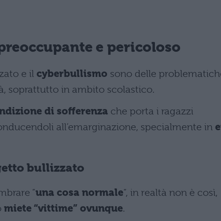
reoccupante e pericoloso
zato e il
cyberbullismo
sono delle problematich
à, soprattutto in ambito scolastico.
ndizione di sofferenza
che porta i ragazzi
conducendoli all’emarginazione, specialmente in
e
getto bullizzato
mbrare “
una cosa normale
“, in realtà non è così,
o
miete “vittime” ovunque
.