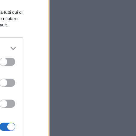
 tutti qui di
 rifiutare
ault.
ti
e