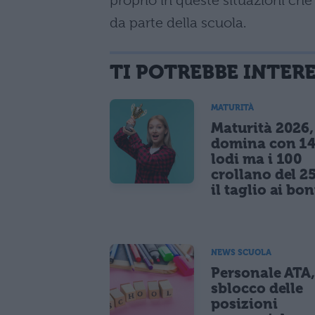
proprio in queste situazioni che
da parte della scuola.
TI POTREBBE INTER
MATURITÀ
Maturità 2026, 
domina con 14
lodi ma i 100
crollano del 2
il taglio ai bo
NEWS SCUOLA
Personale ATA
sblocco delle
posizioni