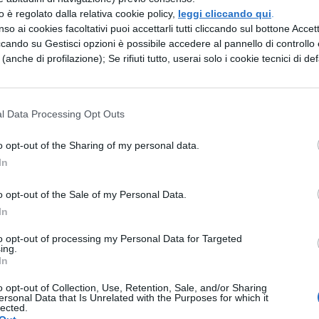
coperto che loro erano i veri insicuri e non
zzo è regolato dalla relativa cookie policy,
leggi cliccando qui
.
so ai cookies facoltativi puoi accettarli tutti cliccando sul bottone Accetta
ccando su Gestisci opzioni è possibile accedere al pannello di controllo e
e (anche di profilazione); Se rifiuti tutto, userai solo i cookie tecnici di def
omeno, un’altra testimonianza ha espresso:
l Data Processing Opt Outs
el revenge porn nonostante avessi solo 14
 casa per due anni”.
o opt-out of the Sharing of my personal data.
In
sso sono proprio gli adulti a rimanere indifferen
o opt-out of the Sale of my Personal Data.
on accorgendosi delle
difficoltà e dei segnali
ch
In
to opt-out of processing my Personal Data for Targeted
ing.
In
 sono indifferenti?
o opt-out of Collection, Use, Retention, Sale, and/or Sharing
ersonal Data that Is Unrelated with the Purposes for which it
udenti che vorrebbero chiedere aiuto, ma invece
lected.