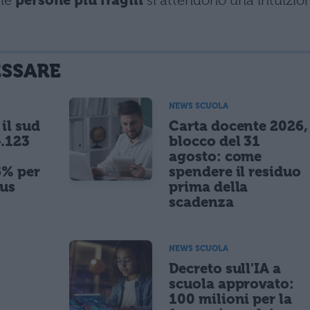
 le
persone più fragili
si attendono una intuizio
ESSARE
NEWS SCUOLA
il sud
Carta docente 2026,
.123
blocco del 31
agosto: come
5% per
spendere il residuo
nus
prima della
scadenza
NEWS SCUOLA
,
Decreto sull'IA a
scuola approvato:
100 milioni per la