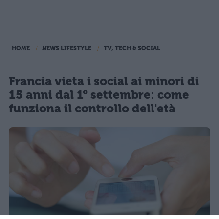
HOME
NEWS LIFESTYLE
TV, TECH & SOCIAL
Francia vieta i social ai minori di
15 anni dal 1° settembre: come
funziona il controllo dell'età