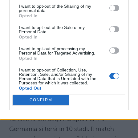
I want to opt-out of the Sharing of my
la qualificazione agli Europei tramite
personal data.
Opted In
spareggio
.
I want to opt-out of the Sale of my
Personal Data.
Dove si svolgeranno gli Europei
Opted In
del 2024?
I want to opt-out of processing my
Personal Data for Targeted Advertising.
Gli Europei di calcio del 2024 si
Opted In
svolgeranno in
Germania
. Le città ospitanti
I want to opt-out of Collection, Use,
Retention, Sale, and/or Sharing of my
saranno Berlino, Colonia, Dortmund,
Personal Data that Is Unrelated with the
Purposes for which it was collected.
Düsseldorf, Francoforte, Gelsenkirchen,
Opted Out
Amburgo, Lipsia, Monaco di Baviera e
CONFIRM
Stoccarda.
La fase finale degli Europei 2024 in
Germania si terrà in 10 stadi. Il match