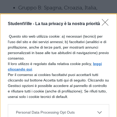
Gruppo B: Spagna, Croazia, Italia,
Albania
StudentVille -
La tua privacy è la nostra priorità
Gruppo C: Slovenia, Danimarca, Serbia,
Questo sito web utilizza cookie: a) necessari (tecnici) per
Inghilterra
l'uso del sito e dei servizi annessi; b) facoltativi (analitici e di
profilazione, anche di terze parti, per mostrarti annunci
Gruppo D: Polonia, Paesi Bassi, Austria,
personalizzati in base alle tue abitudini di navigazione) previo
Francia
consenso.
Il loro utilizzo è regolato dalla relativa cookie policy,
leggi
cliccando qui
.
Gruppo E: Belgio, Slovacchia, Romania,
Per il consenso ai cookies facoltativi puoi accettarli tutti
Ucraina
cliccando sul bottone Accetta tutti qui di seguito. Cliccando su
Gestisci opzioni è possibile accedere al pannello di controllo
e rifiutare tutti i cookie (anche di profilazione); Se rifiuti tutto,
Gruppo F: Turchia, Georgia, Portogallo,
userai solo i cookie tecnici di default.
Cechia
Personal Data Processing Opt Outs
Polonia, Ucraina e Georgia hanno ottenuto