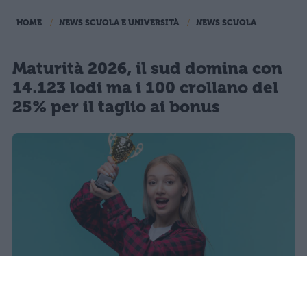
HOME
NEWS SCUOLA E UNIVERSITÀ
NEWS SCUOLA
Maturità 2026, il sud domina con
14.123 lodi ma i 100 crollano del
25% per il taglio ai bonus