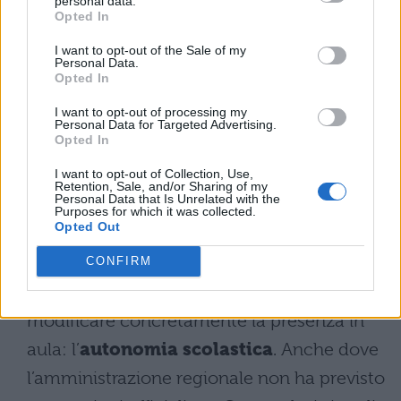
modifiche locali
: le singole scuole
personal data.
Opted In
potrebbero comunque prevedere chiusure
I want to opt-out of the Sale of my
autonome, ma in assenza di direttive
Personal Data.
Opted In
regionali, la didattica prosegue
I want to opt-out of processing my
normalmente.
Personal Data for Targeted Advertising.
Opted In
L’autonomia scolastica: le
I want to opt-out of Collection, Use,
delibere di istituto e le
Retention, Sale, and/or Sharing of my
Personal Data that Is Unrelated with the
verifiche
Purposes for which it was collected.
Opted Out
Oltre al calendario regionale, esiste un
CONFIRM
secondo livello decisionale che può
modificare concretamente la presenza in
aula: l’
autonomia scolastica
. Anche dove
l’amministrazione regionale non ha previsto