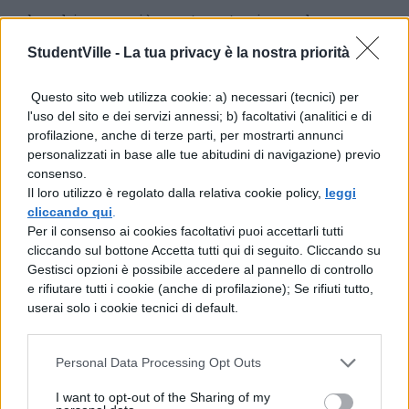
La chiusura più contenuta riguarda
Lombardia, Campania, Liguria e Molise
,
StudentVille -
La tua privacy è la nostra priorità
dove le lezioni si fermano esclusivamente
il
Questo sito web utilizza cookie: a) necessari (tecnici) per
16 e il 17 febbraio
, lunedì e martedì.
La
l'uso del sito e dei servizi annessi; b) facoltativi (analitici e di
profilazione, anche di terze parti, per mostrarti annunci
Sardegna
adotta l’approccio più
personalizzati in base alle tue abitudini di navigazione) previo
conservativo, limitando lo stop al
solo
consenso.
Il loro utilizzo è regolato dalla relativa cookie policy,
leggi
martedì 17 febbraio
.
cliccando qui
.
Per il consenso ai cookies facoltativi puoi accettarli tutti
Regioni popolose come
Lazio ed Emilia-
cliccando sul bottone Accetta tutti qui di seguito. Cliccando su
Romagna
non figurano negli elenchi
Gestisci opzioni è possibile accedere al pannello di controllo
e rifiutare tutti i cookie (anche di profilazione); Se rifiuti tutto,
ufficiali di sospensioni regionali, indicando
userai solo i cookie tecnici di default.
lo svolgimento regolare delle attività
didattiche salvo diversa decisione
Personal Data Processing Opt Outs
dell’istituto.
Questa assenza non esclude
I want to opt-out of the Sharing of my