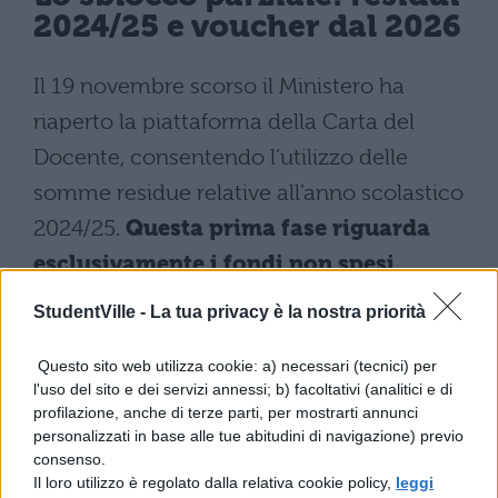
2024/25 e voucher dal 2026
Il 19 novembre scorso il Ministero ha
riaperto la piattaforma della Carta del
Docente, consentendo l’utilizzo delle
somme residue relative all’anno scolastico
2024/25.
Questa prima fase riguarda
esclusivamente i fondi non spesi
nell’annualità precedente, senza
StudentVille -
La tua privacy è la nostra priorità
includere le nuove erogazioni
.
Questo sito web utilizza cookie: a) necessari (tecnici) per
Le nuove disposizioni operative entreranno
l'uso del sito e dei servizi annessi; b) facoltativi (analitici e di
profilazione, anche di terze parti, per mostrarti annunci
in vigore a partire da gennaio 2026, quando
personalizzati in base alle tue abitudini di navigazione) previo
saranno disponibili voucher specifici per
consenso.
Il loro utilizzo è regolato dalla relativa cookie policy,
leggi
l’anno scolastico 2025/2026. Questi