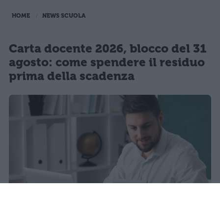
HOME
NEWS SCUOLA
Carta docente 2026, blocco del 31
agosto: come spendere il residuo
prima della scadenza