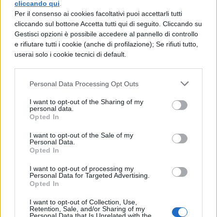
cliccando qui
.
voucher permetteranno di accedere alle
Per il consenso ai cookies facoltativi puoi accettarli tutti
cliccando sul bottone Accetta tutti qui di seguito. Cliccando su
funzionalità aggiornate, tra cui l’estensione
Gestisci opzioni è possibile accedere al pannello di controllo
ai nuovi beneficiari e le tipologie di spesa
e rifiutare tutti i cookie (anche di profilazione); Se rifiuti tutto,
userai solo i cookie tecnici di default.
ampliate. In particolare, sarà possibile
utilizzare la Carta per l’acquisto di servizi di
Personal Data Processing Opt Outs
trasporto, opzione non prevista nella fase
I want to opt-out of the Sharing of my
attuale.
personal data.
Opted In
La distinzione temporale è rilevante per
I want to opt-out of the Sale of my
i docenti: fino a gennaio 2026 si
Personal Data.
Opted In
possono spendere solo i residui, mentre
I want to opt-out of processing my
per accedere all’importo 2025/26 e alle
Personal Data for Targeted Advertising.
Opted In
nuove modalità di acquisto occorrerà
I want to opt-out of Collection, Use,
attendere febbraio
.
Retention, Sale, and/or Sharing of my
Personal Data that Is Unrelated with the