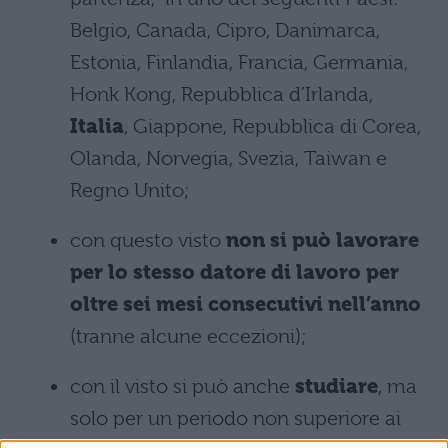
Belgio, Canada, Cipro, Danimarca,
Estonia, Finlandia, Francia, Germania,
Honk Kong, Repubblica d’Irlanda,
Italia
, Giappone, Repubblica di Corea,
Olanda, Norvegia, Svezia, Taiwan e
Regno Unito;
con questo visto
non si può lavorare
per lo stesso datore di lavoro per
oltre sei mesi consecutivi nell’anno
(tranne alcune eccezioni);
con il visto si può anche
studiare
, ma
solo per un periodo non superiore ai