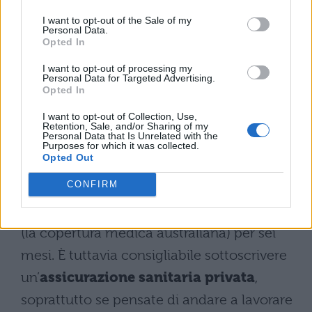
I want to opt-out of the Sale of my
Se non riuscite a fare domanda online,
Personal Data.
Opted In
dovete scaricare il modulo e fare domanda
presso l’
Ambasciata Australiana a
I want to opt-out of processing my
Personal Data for Targeted Advertising.
Berlino
(quella australiana in Italia non
Opted In
accetta più visti dal 2008).
I want to opt-out of Collection, Use,
Retention, Sale, and/or Sharing of my
Personal Data that Is Unrelated with the
Per quanto riguarda le
visite mediche
,
Purposes for which it was collected.
Opted Out
grazie a un accordo tra Italia e Australia,
CONFIRM
con il Working Holiday Visa
siete
automaticamente coperti da Medicare
(la copertura medica australiana) per sei
mesi. È tuttavia consigliabile sottoscrivere
un’
assicurazione sanitaria privata
,
soprattutto se pensate di andare a lavorare