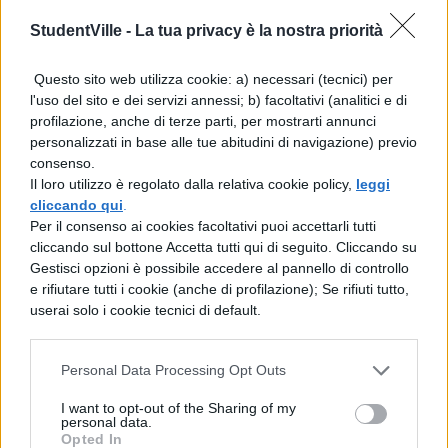
quattro mesi.
StudentVille -
La tua privacy è la nostra priorità
La domanda per il visto va fatta
online,
Questo sito web utilizza cookie: a) necessari (tecnici) per
seguendo
questo link
,
quando ancora
l'uso del sito e dei servizi annessi; b) facoltativi (analitici e di
siete fuori dal territorio australiano.
profilazione, anche di terze parti, per mostrarti annunci
personalizzati in base alle tue abitudini di navigazione) previo
Ricordatevi che l’anno di validità scatta dal
consenso.
momento in cui vi viene rilasciato il visto,
Il loro utilizzo è regolato dalla relativa cookie policy,
leggi
cliccando qui
.
quindi quando fate domanda dovete essere
Per il consenso ai cookies facoltativi puoi accettarli tutti
pronti a partire. Ha un costo di
440 AUD.
cliccando sul bottone Accetta tutti qui di seguito. Cliccando su
Gestisci opzioni è possibile accedere al pannello di controllo
Nella pagina di application trovate anche le
e rifiutare tutti i cookie (anche di profilazione); Se rifiuti tutto,
regole per il rinnovo del Working Holiday
userai solo i cookie tecnici di default.
Visa in Australia per un secondo anno (cosa
Personal Data Processing Opt Outs
si intende per area regionale e che tipo di
lavori bisogna svolgere per ottenere il
I want to opt-out of the Sharing of my
personal data.
rinnovo).
Opted In