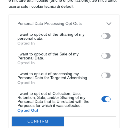
e rifiutare tutti i cookie (anche di profilazione); Se rifiuti tutto,
userai solo i cookie tecnici di default.
concetti chiave
≠ o ?
sono due simboli per indicare
Personal Data Processing Opt Outs
differenze o affinità tra concetti e
I want to opt-out of the Sharing of my
personal data.
informazioni
Opted In
il punto interrogativo
?
può essere
I want to opt-out of the Sale of my
Personal Data.
Opted In
utilizzato quando non si comprende a
pieno il concetto o non si conoscono
I want to opt-out of processing my
Personal Data for Targeted Advertising.
alcune parole e si ha intenzione di
Opted In
tornarci sopra in seguito o di chiedere
I want to opt-out of Collection, Use,
Retention, Sale, and/or Sharing of my
aiuto al prof o ai compagni. In questo
Personal Data that Is Unrelated with the
Purposes for which it was collected.
caso è sempre meglio scrivere a matita
Opted Out
in modo da poter poi cancellare.
CONFIRM