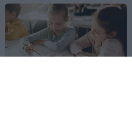
Nel 2025 l'Italia registra il minimo
storico di nascite dal dopoguerra:
355mila bambini, 50mila in meno
rispetto al 2020. Nel 2031 questo
calo avrà un impatto diretto sulle
classi della scuola primaria.