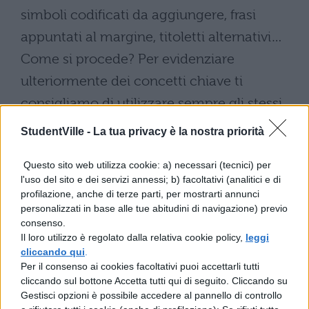
simboli codificati da aggiungere, frasi
appuntati al margine, titoletti alternativi…
Come si procede? Per evidenziare
ulteriormente dei concetti chiave ti
consigliamo di utilizzare sempre gli stessi
segni. I simboli che sceglierai devono
StudentVille -
La tua privacy è la nostra priorità
essere facili da ricordare e da eseguire e
Questo sito web utilizza cookie: a) necessari (tecnici) per
devono essere distinguibili l'uno dall'altro.
l'uso del sito e dei servizi annessi; b) facoltativi (analitici e di
Ecco alcuni esempi:
profilazione, anche di terze parti, per mostrarti annunci
personalizzati in base alle tue abitudini di navigazione) previo
consenso.
potete utilizzare questo segno > per
Il loro utilizzo è regolato dalla relativa cookie policy,
leggi
evidenziare la parola chiave
cliccando qui
.
Per il consenso ai cookies facoltativi puoi accettarli tutti
cliccando sul bottone Accetta tutti qui di seguito. Cliccando su
una freccetta invece può indicare un
Gestisci opzioni è possibile accedere al pannello di controllo
collegamento tra diverse parole o