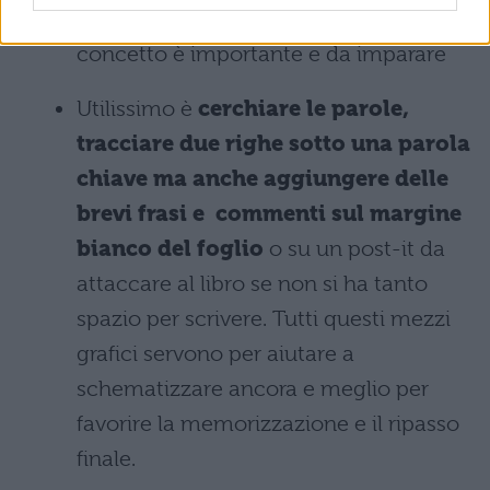
utilizzate questo segno
!
quando un
concetto è importante e da imparare
Utilissimo è
c
erchiare le parole,
tracciare due righe sotto una parola
chiave
ma anche aggiungere delle
brevi frasi e commenti sul margine
bianco del foglio
o su un post-it da
attaccare a
l libro se non si ha tanto
spazio per scrivere. Tutti questi mezzi
grafici servono per aiutare a
schematizzare ancora e meglio per
favorire la memorizzazione e il ripasso
finale.