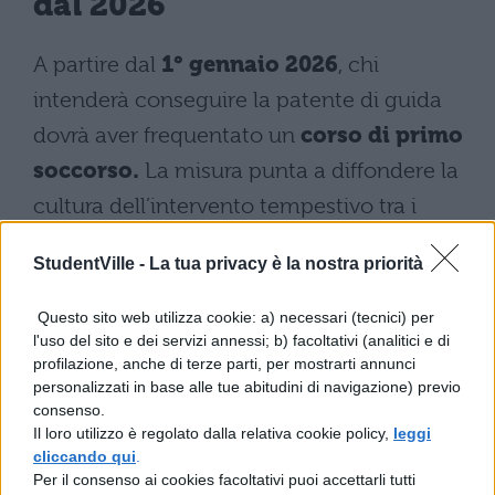
dal 2026
A partire dal
1° gennaio 2026
, chi
intenderà conseguire la patente di guida
dovrà aver frequentato un
corso di primo
soccorso.
La misura punta a diffondere la
cultura dell’intervento tempestivo tra i
giovani che si preparano alla guida,
StudentVille -
La tua privacy è la nostra priorità
estendendo le competenze salvavita nei
contesti più frequentati dalle nuove
Questo sito web utilizza cookie: a) necessari (tecnici) per
l'uso del sito e dei servizi annessi; b) facoltativi (analitici e di
generazioni.
profilazione, anche di terze parti, per mostrarti annunci
personalizzati in base alle tue abitudini di navigazione) previo
Parallelamente, i
corsi BLSD
(Basic Life
consenso.
Support and Defibrillation, ovvero
Il loro utilizzo è regolato dalla relativa cookie policy,
leggi
cliccando qui
.
rianimazione cardiopolmonare e uso del
Per il consenso ai cookies facoltativi puoi accettarli tutti