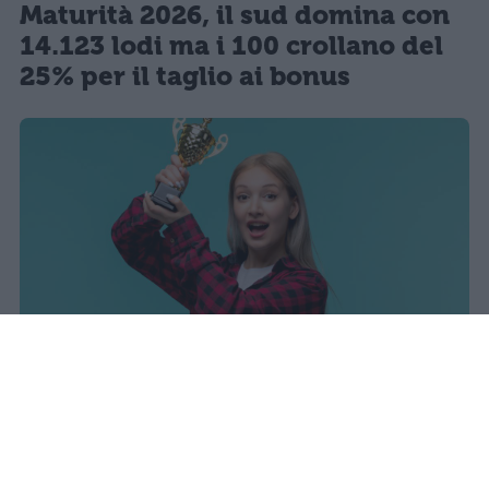
Maturità 2026, il sud domina con
14.123 lodi ma i 100 crollano del
25% per il taglio ai bonus
I dati ufficiali della Maturità 2026
rivelano una concentrazione di
eccellenze al sud, con Campania,