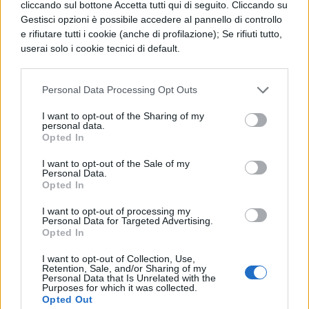
defibrillatore) diventano più accessibili su
cliccando sul bottone Accetta tutti qui di seguito. Cliccando su
Gestisci opzioni è possibile accedere al pannello di controllo
tutto il territorio nazionale.
Gli enti
e rifiutare tutti i cookie (anche di profilazione); Se rifiuti tutto,
accreditati in una Regione potranno
userai solo i cookie tecnici di default.
operare in tutte le altre senza dover
Personal Data Processing Opt Outs
richiedere nuove autorizzazioni
,
eliminando i rallentamenti burocratici e
I want to opt-out of the Sharing of my
personal data.
ampliando significativamente l’offerta
Opted In
formativa. Questo intervento risponde
I want to opt-out of the Sale of my
Personal Data.
all’esigenza di garantire una copertura
Opted In
uniforme e capillare, facilitando l’accesso ai
I want to opt-out of processing my
Personal Data for Targeted Advertising.
corsi anche in contesti regionali e
Opted In
professionali.
I want to opt-out of Collection, Use,
Retention, Sale, and/or Sharing of my
Personal Data that Is Unrelated with the
Le agevolazioni
Purposes for which it was collected.
economiche: detrazioni e
Opted Out