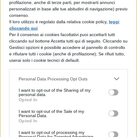
rischio, per chi ha scelto di vivere la propria
profilazione, anche di terze parti, per mostrarti annunci
vita in sella ad una moto, è sempre dietro
personalizzati in base alle tue abitudini di navigazione) previo
l’angolo ma quel groppo in gola, quella
consenso.
voglia di imprecare contro il destino, quella
Il loro utilizzo è regolato dalla relativa cookie policy,
leggi
cliccando qui
sensazione di smarrimento non li riesci a
.
Per il consenso ai cookies facoltativi puoi accettarli tutti
cancellare con la ragione.
cliccando sul bottone Accetta tutti qui di seguito. Cliccando su
Agli occhi del mondo Sic era un grande
Gestisci opzioni è possibile accedere al pannello di controllo
bambinone, un eterno Peter Pan, un
e rifiutare tutti i cookie (anche di profilazione); Se rifiuti tutto,
userai solo i cookie tecnici di default.
istrionico campione sbucato da un
fumetto. E così lo ricorderemo, con i suoi
riccioli, con la sua solarità, con quella faccia
Personal Data Processing Opt Outs
da cartoon per cui è impossibile non
provare simpatia. Era un buono, un eroe da
I want to opt-out of the Sharing of my
personal data.
cartoon. Ma stavolta niente happy ending.
Opted In
I want to opt-out of the Sale of my
Personal Data.
Opted In
I want to opt-out of processing my
Personal Data for Targeted Advertising.