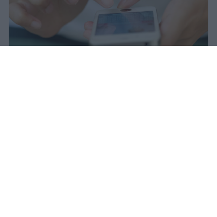
Il 21 luglio la Francia ha approvato
una legge che vieta ai minori di
quindici anni l'accesso ai social
network, in vigore dal 1° settembre.
Redazione Studentville
Pubblicato il 29 lug 2026
Il 21 luglio la Francia ha approvato una
legge che
vieta ai minori di quindici