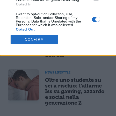
Opted In
TI POTREBBE INTERESSARE
I want to opt-out of Collection, Use,
Retention, Sale, and/or Sharing of my
Personal Data that Is Unrelated with the
Purposes for which it was collected.
NEWS LIFESTYLE
Opted Out
Francia vieta i social ai
minori di 15 anni dal 1°
CONFIRM
settembre: come
funziona il controllo
dell'età
NEWS LIFESTYLE
Oltre uno studente su
sei a rischio: l'allarme
Iss su gaming, azzardo
e social nella
generazione Z