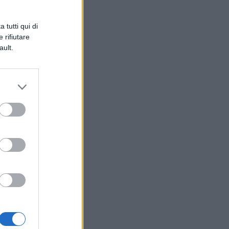
 tutti qui di
 rifiutare
ault.
er
l