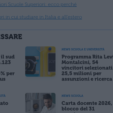
liori Scuole Superiori: ecco perché
i in cui studiare in Italia e all’estero
ESSARE
NEWS SCUOLA E UNIVERSITÀ
il sud
Programma Rita Lev
.123
Montalcini, 54
vincitori selezionati
5% per
25,5 milioni per
nus
assunzioni e ricerca
SITÀ
NEWS SCUOLA
tato
Carta docente 2026,
blocco del 31