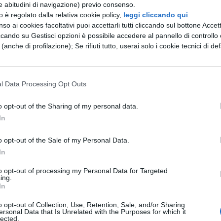
e abitudini di navigazione) previo consenso.
zzo è regolato dalla relativa cookie policy,
leggi cliccando qui
.
chiarazioni dell’istituto
so ai cookies facoltativi puoi accettarli tutti cliccando sul bottone Accetta
ccando su Gestisci opzioni è possibile accedere al pannello di controllo e
e (anche di profilazione); Se rifiuti tutto, userai solo i cookie tecnici di def
o gli studenti di questa scuola è medio, infatti il
strie e servizi. Ha concluso la preside: “
Passiamo p
l Data Processing Opt Outs
cio le percentuali delle bocciature
, ma so quello
o opt-out of the Sharing of my personal data.
in difficoltà. Il rapporto tra alunni e insegnanti è
In
contesto è favorevole: si respira aria di comunità
o opt-out of the Sale of my Personal Data.
In
me funziona Eduscopio
to opt-out of processing my Personal Data for Targeted
ing.
In
nelli che diffonde
ogni anno i dati
sulle
scuole
o opt-out of Collection, Use, Retention, Sale, and/or Sharing
gli studenti agli studi universitari o al mondo de
ersonal Data that Is Unrelated with the Purposes for which it
lected.