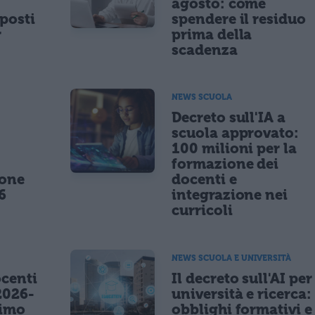
agosto: come
posti
spendere il residuo
r
prima della
scadenza
NEWS SCUOLA
,
Decreto sull'IA a
scuola approvato:
100 milioni per la
formazione dei
ione
docenti e
6
integrazione nei
curricoli
NEWS SCUOLA E UNIVERSITÀ
centi
Il decreto sull'AI per
2026-
università e ricerca:
nimo
obblighi formativi e