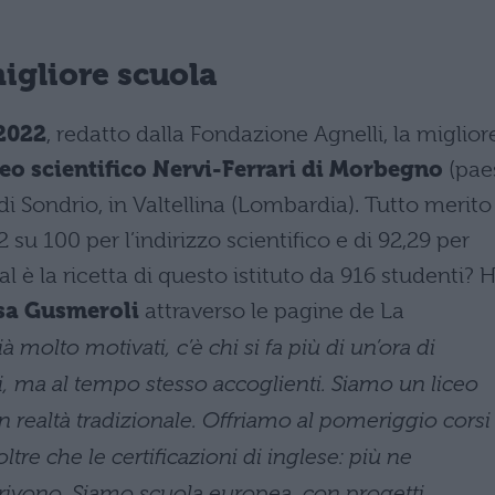
igliore scuola
2022
, redatto dalla Fondazione Agnelli, la miglior
ceo scientifico Nervi-Ferrari di Morbegno
(pae
di Sondrio, in Valtellina (Lombardia). Tutto merito
su 100 per l’indirizzo scientifico e di 92,29 per
al è la ricetta di questo istituto da 916 studenti? 
isa Gusmeroli
attraverso le pagine de La
ià molto motivati, c’è chi si fa più di un’ora di
i, ma al tempo stesso accoglienti. Siamo un liceo
in realtà tradizionale. Offriamo al pomeriggio corsi
ltre che le certificazioni di inglese: più ne
crivono. Siamo scuola europea, con progetti