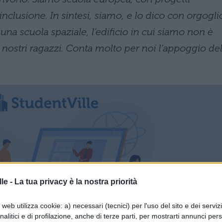
nclusione. In sintesi, siamo, e lo dico con orgogli
 una scuola spaziale, l’edificio in cui siamo non è
ei nostri ragazzi. Conta molto per noi l’appoggio del
le -
La tua privacy è la nostra priorità
web utilizza cookie: a) necessari (tecnici) per l'uso del sito e dei serviz
analitici e di profilazione, anche di terze parti, per mostrarti annunci pers