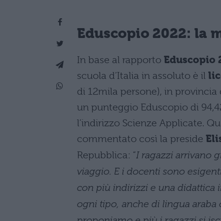
Eduscopio 2022: la m
In base al rapporto
Eduscopio 
scuola d’Italia in assoluto è il
li
di 12mila persone), in provincia 
un punteggio Eduscopio di 94,42 
l’indirizzo Scienze Applicate. Qu
commentato così la preside
El
Repubblica: “
I ragazzi arrivano g
viaggio. E i docenti sono esigent
con più indirizzi e una didattica 
ogni tipo, anche di lingua araba o
proponiamo e più i ragazzi si is