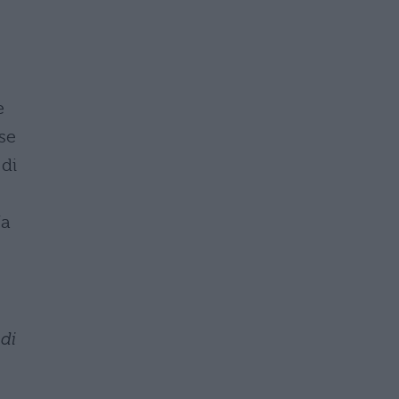
e
se
 di
Ha
 di