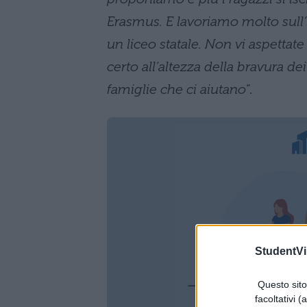
Erasmus. E lavoriamo molto sull’i
un liceo statale. Non vi aspettate
certo all’altezza della bravura d
famiglie che ci aiutano
“.
StudentVil
Questo sito 
facoltativi (