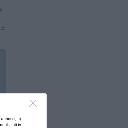
o,
le
i annessi; b)
onalizzati in