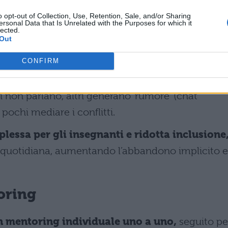
catenano conflitti che amplificano il malessere
o opt-out of Collection, Use, Retention, Sale, and/or Sharing
ersonal Data that Is Unrelated with the Purposes for which it
dimento scolastico.
lected.
Out
ula
CONFIRM
rge con studenti presenti fisicamente ma
 non parlano, altri generano ‘rumore’ (chat
 pochi mediare i conflitti.
plessa per gli insegnanti e ridotta inclusione
ca quotidiana, aumentando l’abbandono implicito e
oring
un mentoring individuale uno a uno,
seguito pe