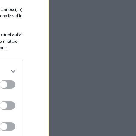
i annessi; b)
onalizzati in
 tutti qui di
 rifiutare
ault.
de
 e