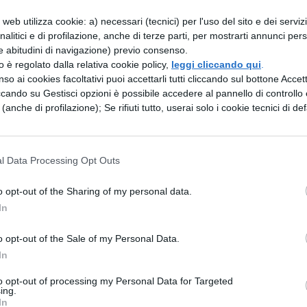
avanti ai compiti e un’apparente apatia che
web utilizza cookie: a) necessari (tecnici) per l'uso del sito e dei serviz
analitici e di profilazione, anche di terze parti, per mostrarti annunci pers
e abitudini di navigazione) previo consenso.
ressioni frequenti come “ho l’ansia” e “sono
zzo è regolato dalla relativa cookie policy,
leggi cliccando qui
.
so ai cookies facoltativi puoi accettarli tutti cliccando sul bottone Accetta
ti segnalano un calo marcato della
ccando su Gestisci opzioni è possibile accedere al pannello di controllo e
fenomeno riduce partecipazione e ostacola
e (anche di profilazione); Se rifiuti tutto, userai solo i cookie tecnici di def
uotidiani.
fattori associati
l Data Processing Opt Outs
o opt-out of the Sharing of my personal data.
alle medie, se non prima,
secondo il report Insi
In
ono l’uso prolungato del cellulare, notti insonni e
o opt-out of the Sale of my Personal Data.
oriscono isolamento e peggioramento emotivo.
In
ia e apatia, riducono la disponibilità al dialogo
to opt-out of processing my Personal Data for Targeted
ing.
umore”: alcuni studenti parlano sempre meno,
In