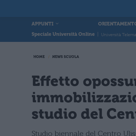
APPUNTI
ORIENTAMENT
Speciale Università Online
|
Università Telema
HOME
NEWS SCUOLA
Effetto opossu
immobilizzazio
studio del Cen
Studio biennale del Centro Ulis