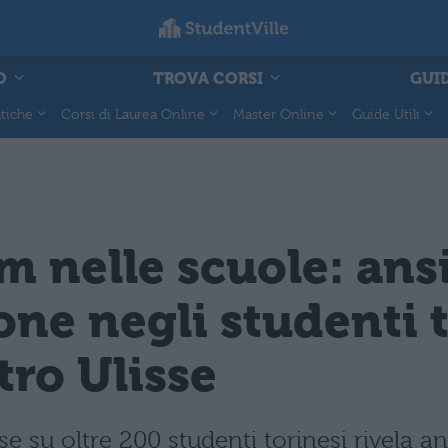
O
TROVA CORSI
GUID
tiche
Corsi di Laurea Online
Master Online
Guide Utili
m nelle scuole: ans
ne negli studenti t
tro Ulisse
se su oltre 200 studenti torinesi rivela a