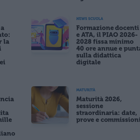
NEWS SCUOLA
 a
Formazione docenti
ato:
e ATA, il PIAO 2026-
r la
2028 fissa minimo
i
40 ore annue e punt
sulla didattica
ei
digitale
MATURITÀ
uncia
Maturità 2026,
sessione
ita
straordinaria: date,
ille
prove e commission
r
liano