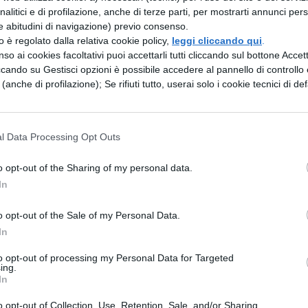
analitici e di profilazione, anche di terze parti, per mostrarti annunci pers
e abitudini di navigazione) previo consenso.
esperti accademici
zzo è regolato dalla relativa cookie policy,
leggi cliccando qui
.
so ai cookies facoltativi puoi accettarli tutti cliccando sul bottone Accetta
 significativi dal mondo accademico.
Cristiano
ccando su Gestisci opzioni è possibile accedere al pannello di controllo e
e (anche di profilazione); Se rifiuti tutto, userai solo i cookie tecnici di def
a sperimentale all’Università di Roma Tre, ha
todologiche
, evidenziando che “la
urità rischia, in assenza di solide fondamenta
l Data Processing Opt Outs
i orientamenti più recenti in materia di
o opt-out of the Sharing of my personal data.
e e di valorizzazione delle specificità individuali
In
ella pedagogista
Loredana Perla, coordinatric
o opt-out of the Sale of my Personal Data.
ve Indicazioni nazionali del primo ciclo
, che
In
te il cambio di paradigma nella concezione
to opt-out of processing my Personal Data for Targeted
ing.
finalità valutative oltre le competenze disciplinar
In
onale, autonomia e responsabilità acquisiti dai
o opt-out of Collection, Use, Retention, Sale, and/or Sharing