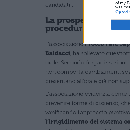
of my P
candidati”.
was col
Opted 
La prospettiva delle 
procedurali
L’associazione
Proteo Fare Sa
Baldacci
, ha sollevato question
orale. Secondo l’organizzazione
non comporta cambiamenti sosta
presentano all’orale già non su
L’associazione evidenzia come t
prevenire forme di dissenso, c
vanificando l’approccio punitiv
l’irrigidimento del sistema 