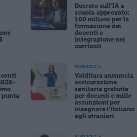
,
Decreto sull'IA a
scuola approvato:
100 milioni per la
formazione dei
ione
docenti e
6
integrazione nei
curricoli
NEWS SCUOLA
centi
Valditara annuncia
2026-
assicurazione
nimo
sanitaria gratuita
e punta
per docenti e mille
assunzioni per
insegnare l'italiano
agli stranieri
NEWS SCUOLA