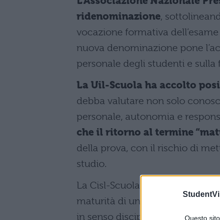
L’Associazione Nazionale Pre
ridenominazione
, sottolinea
vocazione formativa dell’esame 
nuova denominazione pone l’acc
personale degli studenti e sulla
La Uil-Scuola ha accolto posi
debba valutare non solo cono
personale, autonomia e responsab
che il ritorno al termine “mat
della prova, con il rischio di met
studio.
La Cisl-Scuola ha evidenziato le d
StudentVil
maturità di un soggetto, consi
in senso disciplinare.
Questo sito 