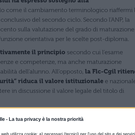
sidi ha espresso sostegno alla
ndo come il cambiamento terminologico riaffermi 
conclusivo del secondo ciclo. Secondo l’ANP, la
ento sulla valutazione del grado di maturazione
 funzione orientativa per le scelte post-diploma.
tivamente il principio
secondo cui l’esame
scenze e competenze, ma anche maturazione
ilità dell’alunno. All’opposto,
la Flc-Cgil ritien
urità” riduca il valore istituzionale
e nazional
tere in discussione il valore legale del titolo di
ifficoltà nell’operazione di rilevare e valutare la
le -
La tua privacy è la nostra priorità
derandola problematica in un esame più connotat
web utilizza cookie: a) necessari (tecnici) per l'uso del sito e dei serviz