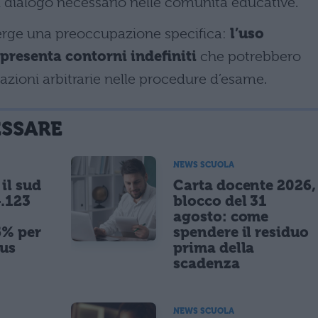
l dialogo necessario nelle comunità educative.
merge una preoccupazione specifica:
l’uso
presenta contorni indefiniti
che potrebbero
azioni arbitrarie nelle procedure d’esame.
ESSARE
NEWS SCUOLA
il sud
Carta docente 2026,
.123
blocco del 31
agosto: come
5% per
spendere il residuo
nus
prima della
scadenza
NEWS SCUOLA