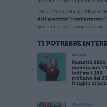
ritenendolo incompatibile con i
Dal punto di vista giuridico, e
dell’avverbio “regolarmente” 
generare contenziosi e interpret
TI POTREBBE INTER
MATURITÀ
Maturità 2026, 
domina con 14
lodi ma i 100
crollano del 2
il taglio ai bo
NEWS SCUOLA