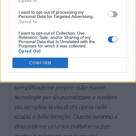
Opted In
Didacta Sicilia 2023
, il ministro ha
I want to opt-out of processing my
Personal Data for Targeted Advertising.
aggiunto:
Opted In
I want to opt-out of Collection, Use,
Retention, Sale, and/or Sharing of my
“Abbiamo investito molti fondi in percorsi
Personal Data that Is Unrelated with the
Purposes for which it was collected.
formativi specifici per i docenti sull’uso
Opted Out
delle nuove tecnologie. Tutto ciò ha una
CONFIRM
portata rivoluzionaria. Noi abbiamo
fondato alcuni punti del piano di
semplificazione proprio sulle nuove
tecnologie per sburocratizzare e rendere
più semplice la vita di chi opera nella
scuola e delle famiglie. Queste avranno a
disposizione un’unica piattaforma per
gestire la relazione con la scuola”.