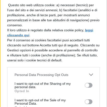
Questo sito web utilizza cookie: a) necessari (tecnici) per
In merito a ciò, Giuseppe Valditara si è
l'uso del sito e dei servizi annessi; b) facoltativi (analitici e di
espresso così:
profilazione, anche di terze parti, per mostrarti annunci
personalizzati in base alle tue abitudini di navigazione) previo
consenso.
“Abbiamo stanziato circa 325 milioni di
Il loro utilizzo è regolato dalla relativa cookie policy,
leggi
cliccando qui
.
euro. Uno degli obiettivi è rendere le
Per il consenso ai cookies facoltativi puoi accettarli tutti
scuole dei veri e propri hub, dei presìdi
cliccando sul bottone Accetta tutti qui di seguito. Cliccando su
Gestisci opzioni è possibile accedere al pannello di controllo
nel territorio della legalità. La scuola come
e rifiutare tutti i cookie (anche di profilazione); Se rifiuti tutto,
userai solo i cookie tecnici di default.
luogo che fa rete, anche grazie a docenti
aggiuntivi nelle aree a rischio, percorsi
Personal Data Processing Opt Outs
formativi personalizzati e azioni mirate. Il
tema della personalizzazione
I want to opt-out of the Sharing of my
personal data.
dell’istruzione è centrale e decisivo”.
Opted In
I want to opt-out of the Sale of my
Personal Data.
Nel corso del suo intervento durante