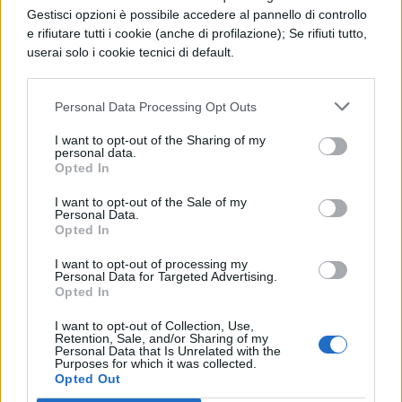
scienziati che racconteranno di animali
Gestisci opzioni è possibile accedere al pannello di controllo
e rifiutare tutti i cookie (anche di profilazione); Se rifiuti tutto,
e piante, i cartoni animati della Big
userai solo i cookie tecnici di default.
Band.
Personal Data Processing Opt Outs
Per le scuole secondarie di primo
grado, secondo grado e oltre, dalle 9.00
I want to opt-out of the Sharing of my
personal data.
alle 11.00 Presentazione delle
Opted In
Olimpiadi della Sostenibilità, le buone
I want to opt-out of the Sale of my
Personal Data.
notizie dei ragazzi del TG-Teens,
Opted In
Progetto “Un albero per il futuro”,
I want to opt-out of processing my
Personal Data for Targeted Advertising.
Mondo Futuro, Laboratorio di filosofia:
Opted In
Coscienza Ecologia, collegamento con
I want to opt-out of Collection, Use,
diverse scuole italiane, app e progetti
Retention, Sale, and/or Sharing of my
Personal Data that Is Unrelated with the
Purposes for which it was collected.
che amano l’ambiente.
Opted Out