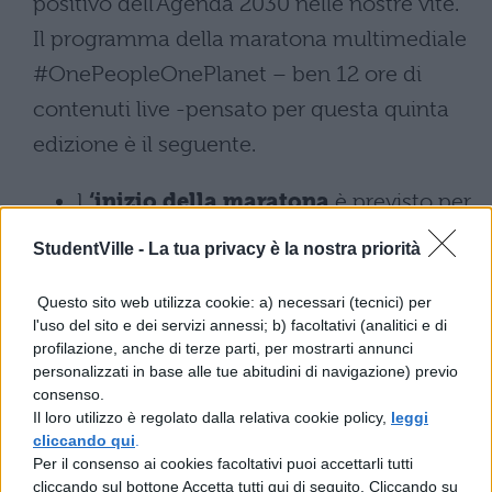
positivo dell’Agenda 2030 nelle nostre vite.
Il programma della maratona multimediale
#OnePeopleOnePlanet – ben 12 ore di
contenuti live -pensato per questa quinta
edizione è il seguente.
L
‘inizio della maratona
è previsto per
le 7.30 per le scuole dell’infanzia e le
StudentVille -
La tua privacy è la nostra priorità
primarie
Questo sito web utilizza cookie: a) necessari (tecnici) per
Dalle 8.00 alle 9.15 “I bambini
l'uso del sito e dei servizi annessi; b) facoltativi (analitici e di
profilazione, anche di terze parti, per mostrarti annunci
salveranno il mondo” storie di scuole e
personalizzati in base alle tue abitudini di navigazione) previo
bambini, fiabe, magie e canzoni per la
consenso.
Il loro utilizzo è regolato dalla relativa cookie policy,
leggi
Terra, educazione ambientale per i più
cliccando qui
.
piccoli. In collegamento Silvia Artuso e
Per il consenso ai cookies facoltativi puoi accettarli tutti
cliccando sul bottone Accetta tutti qui di seguito. Cliccando su