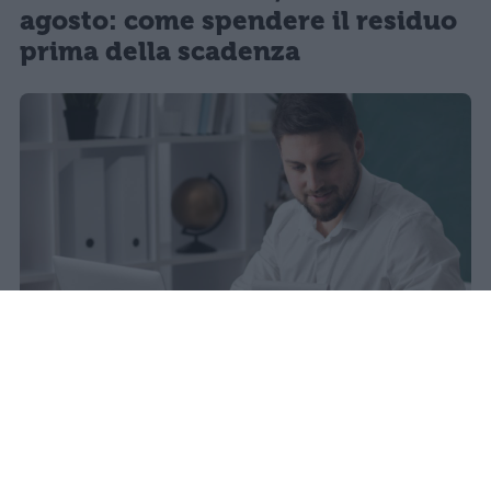
agosto: come spendere il residuo
prima della scadenza
La carta docente 2026 resta bloccata
dal 31 agosto con data di sblocco
incerta. Il residuo deve essere speso
entro questa scadenza o andrà perso