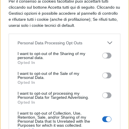
Per il consenso ai cookies facoltativi puoi accettarli tutti
pulizia e ripristino
, con oneri aggiuntivi
cliccando sul bottone Accetta tutti qui di seguito. Cliccando su
Gestisci opzioni è possibile accedere al pannello di controllo
per l’intera comunità scolastica.
e rifiutare tutti i cookie (anche di profilazione); Se rifiuti tutto,
userai solo i cookie tecnici di default.
Oltre ai danneggiamenti fisici, la preside ha
condannato con fermezza le
scritte
Personal Data Processing Opt Outs
offensive, discriminatorie e minacciose
I want to opt-out of the Sharing of my
comparse nei locali, rivolte alla dirigente
personal data.
Opted In
stessa e a due professoresse.
Questi
messaggi
, secondo la nota ufficiale,
I want to opt-out of the Sale of my
Personal Data.
Opted In
hanno leso profondamente la dignità
individuale
e i valori fondamentali della
I want to opt-out of processing my
Personal Data for Targeted Advertising.
convivenza civile.
Opted In
I want to opt-out of Collection, Use,
La dirigenza ha escluso categoricamente
Retention, Sale, and/or Sharing of my
Personal Data that Is Unrelated with the
che tali comportamenti possano essere
Purposes for which it was collected.