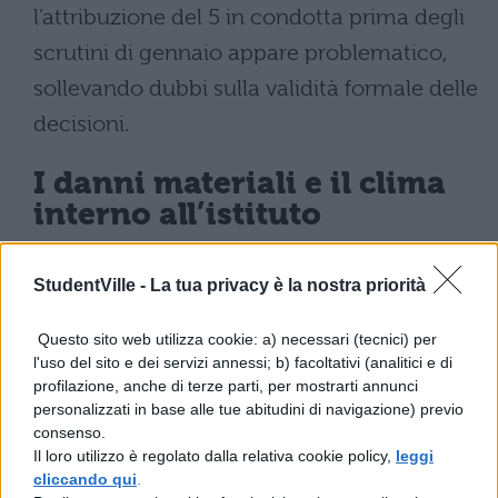
l’attribuzione del 5 in condotta prima degli
scrutini di gennaio appare problematico,
sollevando dubbi sulla validità formale delle
decisioni.
I danni materiali e il clima
interno all’istituto
La dirigente Senesi ha pubblicato sul sito
StudentVille -
La tua privacy è la nostra priorità
della scuola una nota dettagliata sulle
Questo sito web utilizza cookie: a) necessari (tecnici) per
condizioni dell’edificio al termine
l'uso del sito e dei servizi annessi; b) facoltativi (analitici e di
dell’occupazione. L’istituto ha subito
danni
profilazione, anche di terze parti, per mostrarti annunci
personalizzati in base alle tue abitudini di navigazione) previo
materiali agli ambienti e alle strutture
,
consenso.
mentre lo stato igienico degli spazi ha
Il loro utilizzo è regolato dalla relativa cookie policy,
leggi
cliccando qui
.
richiesto
interventi straordinari di