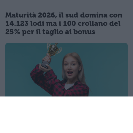
Maturità 2026, il sud domina con
14.123 lodi ma i 100 crollano del
25% per il taglio ai bonus
sniro
Pubblicato il 7 ago 2026