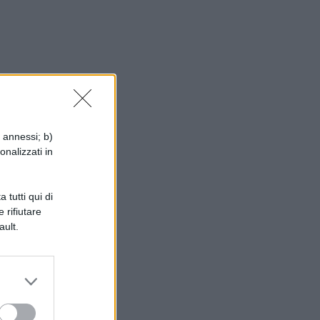
i annessi; b)
onalizzati in
 tutti qui di
 rifiutare
ault.