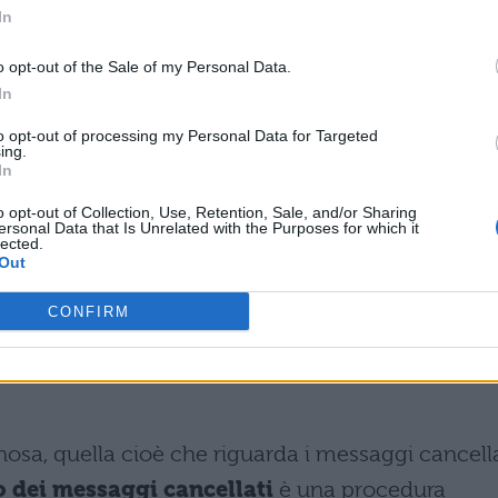
In
te nascondendo. Sicuramente vi sarà capitato di
ta nascoste, ma in quattro semplici passaggi vi
o opt-out of the Sale of my Personal Data.
In
to opt-out of processing my Personal Data for Targeted
ing.
zione chat
In
chiviate e si fa click su chat archiviate
o opt-out of Collection, Use, Retention, Sale, and/or Sharing
ersonal Data that Is Unrelated with the Purposes for which it
lected.
Out
stinare sulla quale si tiene premuto finché non
CONFIRM
 WHATSAPP CANCELLATI: COME
nosa, quella cioè che riguarda i messaggi cancella
 dei messaggi cancellati
è una procedura