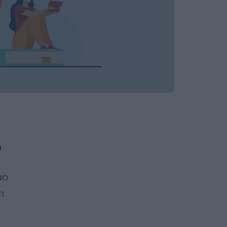
P
uò
n