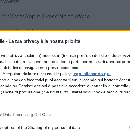
 dovete:
i di WhatsApp sul vecchio telefono
al vecchio telefono e incollarla nel nuovo
le -
La tua privacy è la nostra priorità
artphone che troverà il backup e vi chiederà di
web utilizza cookie: a) necessari (tecnici) per l'uso del sito e dei serviz
analitici e di profilazione, anche di terze parti, per mostrarti annunci pers
e abitudini di navigazione) previo consenso.
i può fare il backup oppure utilizzare l'app
zzo è regolato dalla relativa cookie policy,
leggi cliccando qui
.
a e utile anche se si passa da Android a iPhone e
so ai cookies facoltativi puoi accettarli tutti cliccando sul bottone Accetta
ccando su Gestisci opzioni è possibile accedere al pannello di controllo e
e (anche di profilazione); Se rifiuti tutto, userai solo i cookie tecnici di def
HATSAPP ARCHIVIATE
l Data Processing Opt Outs
 chat
non le state eliminando dal vostro
o opt-out of the Sharing of my personal data.