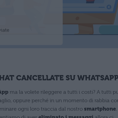
viate
CHAT CANCELLATE SU WHATSAP
App
ma la volete rileggere a tutti i costi? A tutti p
aglio, oppure perché in un momento di rabbia co
iminare ogni loro traccia dal nostro
smartphone
.
pentiamo di aver
eliminato i messaggi
allora ci