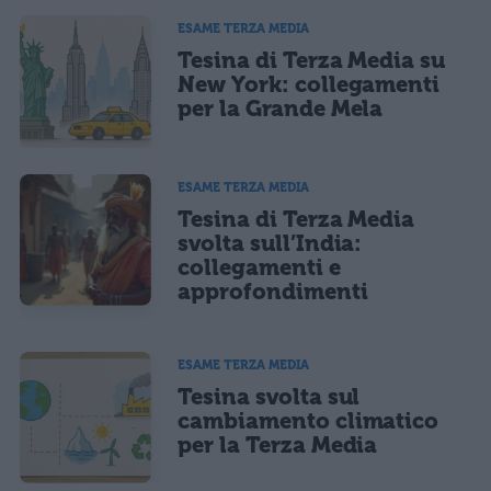
informativa privacy
. Pubblicando questo commento dai il consenso affinché un cookie
salvi i tuoi dati (nome, email) per il prossimo commento.
ESAME TERZA MEDIA
Tesina di Terza Media su
Ho letto e acconsento l'
informativa
sulla privacy
CONFERMA E PUBBLICA
New York: collegamenti
per la Grande Mela
Acconsento all'uso dei miei dati da parte di terzi per finalità di
marketing diretto con modalità automatizzate o tradizionali
ESAME TERZA MEDIA
Tesina di Terza Media
svolta sull’India:
collegamenti e
approfondimenti
ESAME TERZA MEDIA
Tesina svolta sul
cambiamento climatico
per la Terza Media