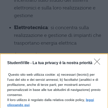
incentrato sullo studio dei sistemi
elettronici e sulla loro realizzazione e
gestione
Elettrotecnica
: si concentra sulla
realizzazione e gestione di impianti che
trasportano energia elettrica
Automazione:
si focalizza sulla
realizzazione e gestione di sistemi di
StudentVille -
La tua privacy è la nostra priorità
controllo che gestiscono macchine e
Questo sito web utilizza cookie: a) necessari (tecnici) per
processi
l'uso del sito e dei servizi annessi; b) facoltativi (analitici e di
profilazione, anche di terze parti, per mostrarti annunci
ORIENTAMENTO TERZA MEDIA. LE
personalizzati in base alle tue abitudini di navigazione) previo
consenso.
MATERIE DELL’ISTITUTO TECNICO
Il loro utilizzo è regolato dalla relativa cookie policy,
leggi
INDIRIZZO ELETTRONICA ED
cliccando qui
.
ELETTROTECNICA