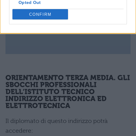
Opted Out
CONFIRM
ORIENTAMENTO TERZA MEDIA. GLI
SBOCCHI PROFESSIONALI
DELL’ISTITUTO TECNICO
INDIRIZZO ELETTRONICA ED
ELETTROTECNICA
Il diplomato di questo indirizzo potrà
accedere: