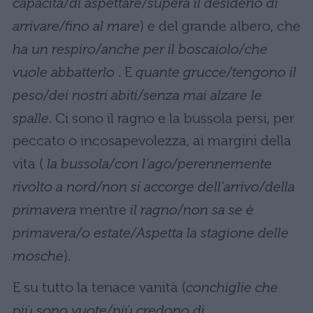
capacità/di aspettare/supera il desiderio di
arrivare/fino al mare
) e del grande albero, che
ha un respiro/anche per il boscaiolo/che
vuole abbatterlo
. E
quante grucce/tengono il
peso/dei nostri abiti/senza mai alzare le
spalle
. Ci sono il ragno e la bussola persi, per
peccato o incosapevolezza, ai margini della
vita (
la bussola/con l’ago/perennemente
rivolto a nord/non si accorge dell’arrivo/della
primavera
mentre
il ragno/non sa se è
primavera/o estate/Aspetta la stagione delle
mosche
).
E su tutto la tenace vanità (
conchiglie che
più sono vuote/più credono di