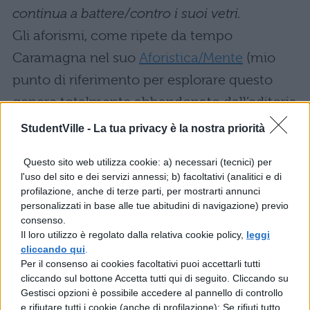
continua a battere/contro i suoi vetri.
Gli aforismi, come ripete da tempo
Caramagna nel suo
Aforistica/Mente
(mio
punto di riferimento per esplorare questo
genere totalmente abbandonato dall’editoria
italiana) non sono infatti materia di
StudentVille -
La tua privacy è la nostra priorità
spocchiosi ‘citazionisti’, utili solo per ‘fare
Questo sito web utilizza cookie: a) necessari (tecnici) per
bella figura’ con amici e conoscenti (come si
l'uso del sito e dei servizi annessi; b) facoltativi (analitici e di
vantano alcune raccolte di ‘detti’ famosi per
profilazione, anche di terze parti, per mostrarti annunci
personalizzati in base alle tue abitudini di navigazione) previo
aumentare le vendite).
consenso.
Il loro utilizzo è regolato dalla relativa cookie policy,
leggi
Ma gli aforismi non sono neanche abissi, a
cliccando qui
.
differenza della poesia, né paesaggi da
Per il consenso ai cookies facoltativi puoi accettarli tutti
cliccando sul bottone Accetta tutti qui di seguito. Cliccando su
percorrere, fra salite discese e inevitabili
Gestisci opzioni è possibile accedere al pannello di controllo
pianure. Sono piuttosto come un frammento
e rifiutare tutti i cookie (anche di profilazione); Se rifiuti tutto,