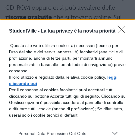
CD-ROM oppure ci si può avvalere delle
risorse gratuite
che si trovano online. Sul
sito
www.ecdl.it/preparati-all-esame
, ad
StudentVille -
La tua privacy è la nostra priorità
esempio, si trovano le
dispense gratuite
consigliate da AICA per la certificazione
Questo sito web utilizza cookie: a) necessari (tecnici) per
l'uso del sito e dei servizi annessi; b) facoltativi (analitici e di
ECDL Expert con relative simulazioni. In
profilazione, anche di terze parti, per mostrarti annunci
personalizzati in base alle tue abitudini di navigazione) previo
alternativa, chi ha una Skills Card Nuova
consenso.
ECDL può consultare gratuitamente il
Il loro utilizzo è regolato dalla relativa cookie policy,
leggi
cliccando qui
.
materiale didattico di tutti gli esami sul sito
Per il consenso ai cookies facoltativi puoi accettarli tutti
www.micertificoecdl.it
, dopo avere ottenuto
cliccando sul bottone Accetta tutti qui di seguito. Cliccando su
Gestisci opzioni è possibile accedere al pannello di controllo
i relativi codici di attivazione, indispensabili,
e rifiutare tutti i cookie (anche di profilazione); Se rifiuti tutto,
dai Test Center autorizzati contestualmente
userai solo i cookie tecnici di default.
all’acquisto di ogni esame.
Personal Data Processing Opt Outs