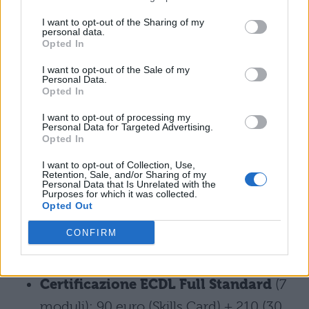
ECDL: COSTO TOTALE
I want to opt-out of the Sharing of my
personal data.
Opted In
Considerando i prezzi medi per esame,
quindi, ottenere una certificazione ECDL avrà
I want to opt-out of the Sale of my
Personal Data.
i seguenti costi:
Opted In
I want to opt-out of processing my
Certificazione ECDL Base
(4 moduli):
Personal Data for Targeted Advertising.
Opted In
90 euro (Skills card) + 120 euro (30 euro
I want to opt-out of Collection, Use,
x 4 esami)= 210 euro
Retention, Sale, and/or Sharing of my
Personal Data that Is Unrelated with the
Purposes for which it was collected.
Certificazione ECDL Standard
(7
Opted Out
moduli): 90 euro (Skills Card) + 210 (30
CONFIRM
euro x 7 esami) = 300 euro
Certificazione ECDL Full Standard
(7
moduli): 90 euro (Skills Card) + 210 (30