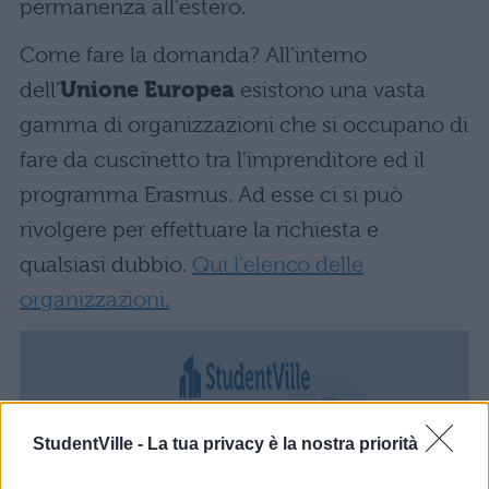
permanenza all'estero.
Come fare la domanda? All'interno
dell'
Unione Europea
esistono una vasta
gamma di organizzazioni che si occupano di
fare da cuscinetto tra l'imprenditore ed il
programma Erasmus. Ad esse ci si può
rivolgere per effettuare la richiesta e
qualsiasi dubbio.
Qui l'elenco delle
organizzazioni.
StudentVille -
La tua privacy è la nostra priorità