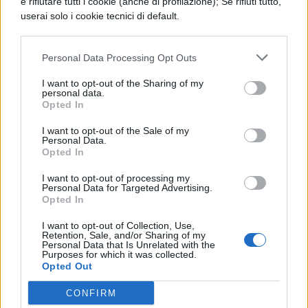
e rifiutare tutti i cookie (anche di profilazione); Se rifiuti tutto,
userai solo i cookie tecnici di default.
capitoletti che rimandano a quelli del
Candide
di Voltaire.
Personal Data Processing Opt Outs
La strega e il capitano
(1986): un
I want to opt-out of the Sharing of my
personal data.
seicentesco caso di stregoneria, trattato
Opted In
con una scrupolosa ricostruzione.
I want to opt-out of the Sale of my
Personal Data.
Opted In
1912 più 1
(1986): 8 novembre 1913: la
contessa Maria Tiepolo, moglie del
I want to opt-out of processing my
Personal Data for Targeted Advertising.
capitano Carlo Ferruccio Oggioni,
Opted In
uccide l’attendente del marito, il
I want to opt-out of Collection, Use,
Retention, Sale, and/or Sharing of my
bersagliere Quintilio Polimanti. Per
Personal Data that Is Unrelated with the
Purposes for which it was collected.
qualche giorno l’Italia si distoglie da altri
Opted Out
pensieri per concentrarsi sulla contessa,
CONFIRM