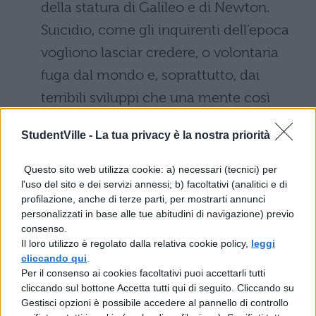
della statura di Galileo e di Newton.
Suicidio, come gli inquirenti dell’epoca
vogliono lasciar credere, o volontaria
fuga dal mondo e, soprattutto, dai
terribili sviluppi che una mente così
acuta e geniale può aver letto nel futuro
StudentVille -
La tua privacy è la nostra priorità
della scienza, prossima alla messa a
punto della bomba atomica?
Questo sito web utilizza cookie: a) necessari (tecnici) per
l'uso del sito e dei servizi annessi; b) facoltativi (analitici e di
Candido ovvero Un sogno fatto in
profilazione, anche di terze parti, per mostrarti annunci
personalizzati in base alle tue abitudini di navigazione) previo
Sicilia
(1977): Candido Munafò nasce in
consenso.
Il loro utilizzo è regolato dalla relativa cookie policy,
una grotta della Sicilia la notte dello
leggi
cliccando qui
.
sbarco degli americani, nel 1943. E
Per il consenso ai cookies facoltativi puoi accettarli tutti
cliccando sul bottone Accetta tutti qui di seguito. Cliccando su
questo romanzo ci fa seguire le vicende
Gestisci opzioni è possibile accedere al pannello di controllo
della sua vita sino al 1977 in una serie di