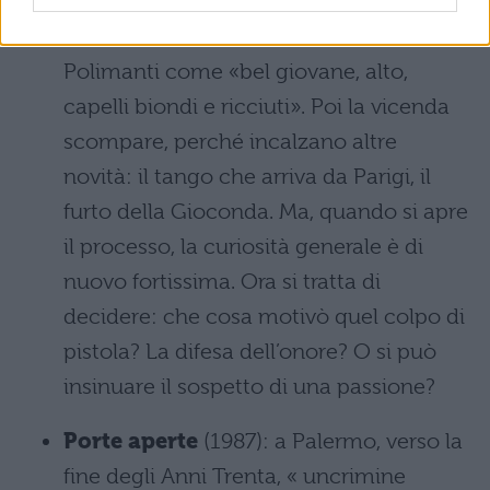
che i giornali definiscono subito
«bellissima», mentre descrivono il
Polimanti come «bel giovane, alto,
capelli biondi e ricciuti». Poi la vicenda
scompare, perché incalzano altre
novità: il tango che arriva da Parigi, il
furto della Gioconda. Ma, quando si apre
il processo, la curiosità generale è di
nuovo fortissima. Ora si tratta di
decidere: che cosa motivò quel colpo di
pistola? La difesa dell’onore? O si può
insinuare il sospetto di una passione?
Porte aperte
(1987): a Palermo, verso la
fine degli Anni Trenta, « uncrimine