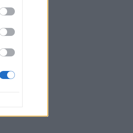
di
a: