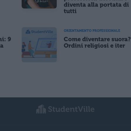
diventa alla portata di
tutti
ORIENTAMENTO PROFESSIONALE
i: 9
Come diventare suora?
da
Ordini religiosi e iter