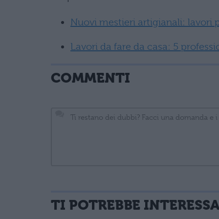
Nuovi mestieri artigianali: lavori p
Lavori da fare da casa: 5 professi
COMMENTI
TI POTREBBE INTERESS
informativa privacy
. Pubblicando questo commento dai il consenso affinché