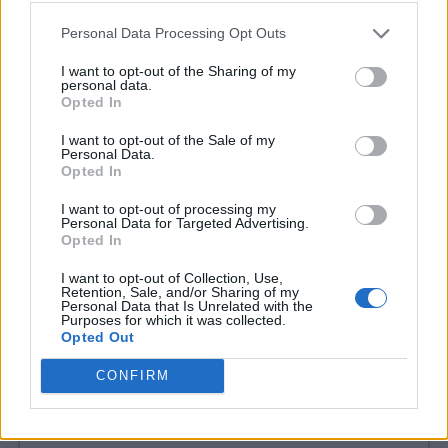
Non perderti:
Personal Data Processing Opt Outs
Lavori estivi all’estero: 7 impieghi
I want to opt-out of the Sharing of my
personal data.
stagionali
Opted In
I want to opt-out of the Sale of my
Lavori estivi: i 5 più richiesti
Personal Data.
Opted In
I want to opt-out of processing my
Personal Data for Targeted Advertising.
Opted In
COMMENTI
I want to opt-out of Collection, Use,
Retention, Sale, and/or Sharing of my
Personal Data that Is Unrelated with the
Purposes for which it was collected.
Opted Out
CONFIRM