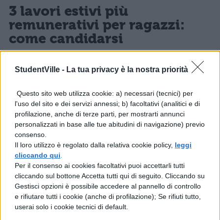
3 lavori estivi più
remunerativi per ragazzi:
come candidarsi
Quando avrete trovato il lavoro che fa per
StudentVille -
La tua privacy è la nostra priorità
voi non vi resta altro che candidarvi. Dovrete
Questo sito web utilizza cookie: a) necessari (tecnici) per
mandare il vostro curriculum, aspettare di
l'uso del sito e dei servizi annessi; b) facoltativi (analitici e di
essere chiamati e, in quel caso, prepararvi
profilazione, anche di terze parti, per mostrarti annunci
personalizzati in base alle tue abitudini di navigazione) previo
per sostenere un colloquio. Durante
consenso.
quest’incontro vi verrà chiesto di parlare di
Il loro utilizzo è regolato dalla relativa cookie policy,
leggi
cliccando qui
.
voi, delle vostre esperienze, delle vostre
Per il consenso ai cookies facoltativi puoi accettarli tutti
capacità e dei motivi che vi spingono a voler
cliccando sul bottone Accetta tutti qui di seguito. Cliccando su
Gestisci opzioni è possibile accedere al pannello di controllo
lavorare. Voi fatevi sempre vedere sicuri di
e rifiutare tutti i cookie (anche di profilazione); Se rifiuti tutto,
voi e volenterosi di lavorare.
userai solo i cookie tecnici di default.