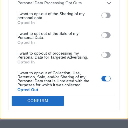
Personal Data Processing Opt Outs
Leggi anche:
I want to opt-out of the Sharing of my
personal data.
Lavori estivi all’estero: 7 impieghi
Opted In
stagionali
I want to opt-out of the Sale of my
Personal Data.
Opted In
Lavori estivi: i 5 più richiesti
I want to opt-out of processing my
Personal Data for Targeted Advertising.
Opted In
COMMENTI
I want to opt-out of Collection, Use,
Retention, Sale, and/or Sharing of my
Personal Data that Is Unrelated with the
Purposes for which it was collected.
Opted Out
CONFIRM