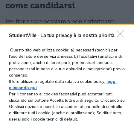
come candidarsi
Per finire non possiamo non soffermarci
sulla questione della candidatura. Quando
StudentVille -
La tua privacy è la nostra priorità
cercate i vostri annunci e ne trovate
qualcuno che pensate sia in linea con la
Questo sito web utilizza cookie: a) necessari (tecnici) per
l'uso del sito e dei servizi annessi; b) facoltativi (analitici e di
vostra formazione, dovete candidarvi ovvero
profilazione, anche di terze parti, per mostrarti annunci
inviare la vostra candidatura e in allegato il
personalizzati in base alle tue abitudini di navigazione) previo
consenso.
vostro curriculum. Se sarete ritenuti idonei
Il loro utilizzo è regolato dalla relativa cookie policy,
leggi
con la figura ricercata, verrete chiamati per
cliccando qui
.
Per il consenso ai cookies facoltativi puoi accettarli tutti
un
colloquio
al quale dovrete presentarvi
cliccando sul bottone Accetta tutti qui di seguito. Cliccando su
Gestisci opzioni è possibile accedere al pannello di controllo
sicuri di voi, delle vostre potenzialità e,
e rifiutare tutti i cookie (anche di profilazione); Se rifiuti tutto,
soprattutto, desiderosi di dimostrare che la
userai solo i cookie tecnici di default.
voglia di lavorare è tanta.